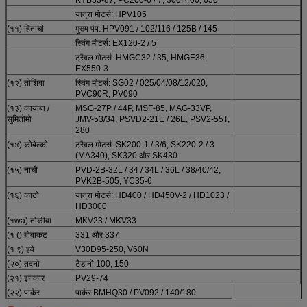
यात्रा मोटर्स: HPV105
(११) हिताची
मुख्य पंप: HPV091 / 102/116 / 125B / 145
स्विंग मोटर्स: EX120-2 / 5
ट्रैवल मोटर्स: HMGC32 / 35, HMGE36,
EX550-3
(१२) तोशिबा
स्विंग मोटर्स: SG02 / 025/04/08/12/020,
PVC90R, PV090
(१३) कायाबा /
MSG-27P / 44P, MSF-85, MAG-33VP,
सुमितोमो
JMV-53/34, PSVD2-21E / 26E, PSV2-55T,
280
(१४) कोबेल्को
ट्रैवल मोटर्स: SK200-1 / 3/6, SK220-2 / 3
(MA340), SK320 और SK430
(१५) नाची
PVD-2B-32L / 34 / 34L / 36L / 38/40/42,
PVK2B-505, YC35-6
(१६) काटो
यात्रा मोटर्स: HD400 / HD450V-2 / HD1023 /
HD3000
(१wa) तोकीवा
MKV23 / MKV33
(१ () बोबाकट
331 और 337
(१ ९) हवे
V30D95-250, V60N
(२०) तदनो
टैडानो 100, 150
(२१) इनकार
PV29-74
(२२) पार्कर
पार्कर BMHQ30 / PV092 / 140/180