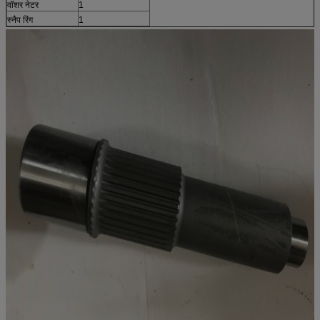
वॉशर नेटर
1
स्नैप रिंग
1