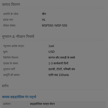
उत्पाद विवरण
उत्पत्ति के प्लेस:
चीन
ब्रांड नाम:
HL
मॉडल संख्या:
MSF550 / MSF-550
भुगतान & नौवहन नियमों
न्यूनतम आदेश मात्रा:
1set
मूल्य:
USD
पैकेजिंग विवरण:
कागज और लकड़ी के बक्से
प्रसव के समय:
1-3 कार्यकारी दिनों
भुगतान शर्तें:
एल/सी, टी/टी, पश्चिमी संघ
आपूर्ति की क्षमता:
प्रति माह 100sets
वर्णन
कायबा हाइड्रोलिक पंप पार्ट्स
आवेदन:
हाइड्रोलिक यात्रा मोटर