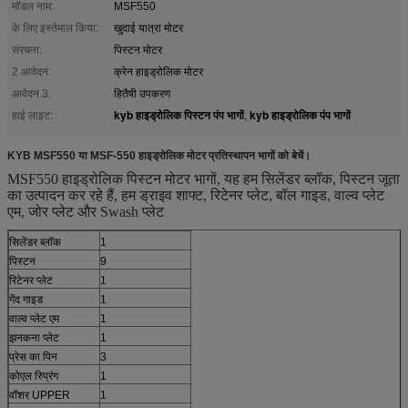
मॉडल नाम:
MSF550
के लिए इस्तेमाल किया:
खुदाई यात्रा मोटर
संरचना:
पिस्टन मोटर
2 आवेदन:
क्रेन हाइड्रोलिक मोटर
आवेदन 3:
हितैषी उपकरण
kyb हाइड्रोलिक पिस्टन पंप भागों
kyb हाइड्रोलिक पंप भागों
हाई लाइट:
,
KYB MSF550 या MSF-550 हाइड्रोलिक मोटर प्रतिस्थापन भागों को बेचें।
MSF550 हाइड्रोलिक पिस्टन मोटर भागों, यह हम सिलेंडर ब्लॉक, पिस्टन जूता
का उत्पादन कर रहे हैं, हम ड्राइव शाफ्ट, रिटेनर प्लेट, बॉल गाइड, वाल्व प्लेट
एम, जोर प्लेट और Swash प्लेट
सिलेंडर ब्लॉक
1
पिस्टन
9
रिटेनर प्लेट
1
गेंद गाइड
1
वाल्व प्लेट एम
1
झनकना प्लेट
1
प्रेस का पिन
3
कोएल स्प्रिंग
1
वॉशर UPPER
1