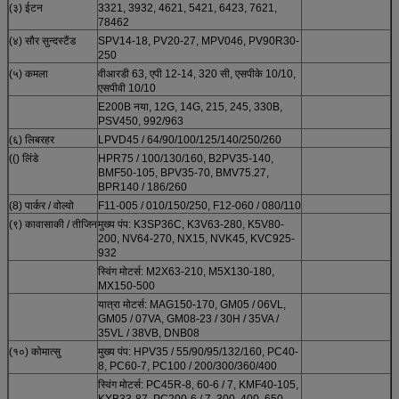
(३) ईटन
3321, 3932, 4621, 5421, 6423, 7621,
78462
(४) सौर सुन्दस्टैंड
SPV14-18, PV20-27, MPV046, PV90R30-
250
(५) कमला
वीआरडी 63, एपी 12-14, 320 सी, एसपीके 10/10,
एसपीवी 10/10
E200B नया, 12G, 14G, 215, 245, 330B,
PSV450, 992/963
(६) लिबरहर
LPVD45 / 64/90/100/125/140/250/260
(() लिंडे
HPR75 / 100/130/160, B2PV35-140,
BMF50-105, BPV35-70, BMV75.27,
BPR140 / 186/260
(8) पार्कर / वोल्वो
F11-005 / 010/150/250, F12-060 / 080/110
(९) कावासाकी / तीजिन
मुख्य पंप: K3SP36C, K3V63-280, K5V80-
200, NV64-270, NX15, NVK45, KVC925-
932
स्विंग मोटर्स: M2X63-210, M5X130-180,
MX150-500
यात्रा मोटर्स: MAG150-170, GM05 / 06VL,
GM05 / 07VA, GM08-23 / 30H / 35VA /
35VL / 38VB, DNB08
(१०) कोमात्सु
मुख्य पंप: HPV35 / 55/90/95/132/160, PC40-
8, PC60-7, PC100 / 200/300/360/400
स्विंग मोटर्स: PC45R-8, 60-6 / 7, KMF40-105,
KYB33-87, PC200-6 / 7, 300, 400, 650