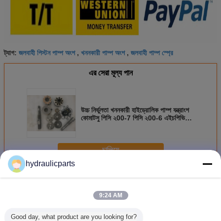
জলবাহী পিস্টন পাম্প অংশ
খননকারী পাম্প অংশ
জলবাহী পাম্প স্প্রে
ট্যাগ:
,
,
এর সেরা মূল্য পান
উচ্চ নির্ভুলতা খননকারী হাইড্রোলিক পাম্প যন্ত্রাংশ
কোমাটসু পিসি ২00-7 পিসি ২00-6 এইচপিভি
95
চালিয়ে
hydraulicparts
খননকারী হাইড্রোলিক পাম্প যন্ত্রাংশ
অধিক
9:24 AM
Good day, what product are you looking for?