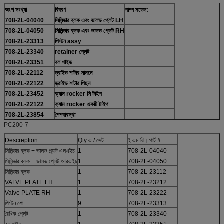
অংশ সংখ্যা
বিবরণ
পাম্প মডেল:
708-2L-04040
সিলিন্ডার ব্লক এবং ভালভ প্লেট LH
708-2L-04050
সিলিন্ডার ব্লক এবং ভালভ প্লেট RH
708-2L-23313
পিস্টন assy
708-2L-23340
retainer প্লেট
708-2L-23351
বল গাইড
708-2L-22112
ড্রাইভ শাটার সামনে
708-2L-22122
ড্রাইভ শাটার পিছন
708-2L-23452
ক্যাম rocker সি টাইপ
708-2L-22122
ক্যাম rocker একটি টাইপ
708-2L-23854
শৈশবাবস্থা
PC200-7
Descreption
Qty এ / সেট
ই এম রি। পার্ট #
সিলিন্ডার ব্লক + ভালভ প্ল্যাট এলএইচ
1
708-2L-04040
সিলিন্ডার ব্লক + ভালভ প্লেট আরএইচ
1
708-2L-04050
সিলিন্ডার ব্লক
1
708-2L-23112
VALVE PLATE LH
1
708-2L-23212
Valve PLATE RH
1
708-2L-23222
পিস্টন শো
9
708-2L-23313
রৈখিক প্লেট
1
708-2L-23340