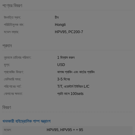
পণ্যের বিবরণ
উৎপত্তি স্থল:
চীন
পরিচিতিমুলক নাম:
Hongli
মডেল নম্বার:
HPV95, PC200-7
প্রদান
ন্যূনতম চাহিদার পরিমাণ:
1 বিন্যাস করুন
মূল্য:
USD
প্যাকেজিং বিবরণ:
কাগজ প্যাকিং এবং কাঠের প্যাকিং
ডেলিভারি সময়:
3-5 দিনের
পরিশোধের শর্ত:
T/T, ওয়েস্টার্ন ইউনিয়ন L/C
যোগানের ক্ষমতা:
প্রতি মাসে 100sets
বিবরণ
খননকারী হাইড্রোলিক পাম্প যন্ত্রাংশ
মডেল:
HPV95, HPV95 + + 95