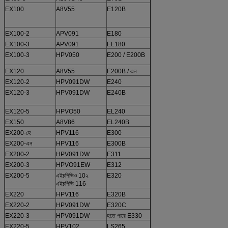
EX100
A8V55
E120B
VRD63-5VNG-
10AP2240
EX100-2
APV091
E180
SPK10 / 10
EX100-3
APV091
EL180
SPK10 / 10
EX100-3
HPV050
E200 / E200B
SPK10 / 10
EX120
A8V55
E200B / এন
KVC930
EX120-2
HPV091DW
E240
SPK10 / 10
EX120-3
HPV091DW
E240B
SPK10 / 10 /
AP12AP2668
EX120-5
HPVO50
EL240
SPK10 / 10
EX150
A8V86
EL240B
SPK10 / 10
EX200-হে
HPV116
E300
A8V160L
EX200-এন
HPV116
E300B
A8VO107
EX200-2
HPV091DW
E311
K3V63DT
EX200-3
HPVO91EW
E312
K3V63DT
EX200-5
এইচপিভিও 10২
E320
AP12
এইচপিভি 116
EX220
HPV116
E320B
AP12
EX220-2
HPV091DW
E320C
SPS120
EX220-3
HPV091DW
হতে পারে E330
A8VO160
EX220-5
HPV102
LS265
NV70