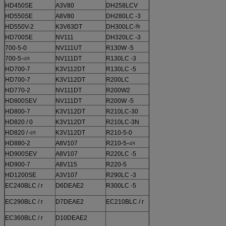
HD450SE
A3V80
DH258LCV
K3V112DT
HD550SE
A8V80
DH280LC -3
K3V140DT
HD550V-2
K3V63DT
DH300LC-ভি
K3V140DT
HD700SE
NV111
DH320LC -3
K3V180DT
700-5-0
NV111UT
R130W -5
K3V63DT
700-5-এন
NV111DT
R130LC -3
T5V63DP
HD700-7
K3V112DT
R130LC -5
T5V63DP
HD700-7
K3V112DT
R200LC
T5V112DP
HD770-2
NV111DT
R200W2
K3V112DT
HD800SEV
NV111DT
R200W -5
K3V112DT
HD800-7
K3V112DT
R210LC-30
K3V112DT
HD820 / 0
K3V112DT
R210LC-3N
K3V112DT
HD820 / এন
K3V112DT
R210-5-0
K3V112DT
HD880-2
A8V107
R210-5-এন
K3V112DT
HD900SEV
A8V107
R220LC -5
K3V112DT
HD900-7
A8V115
R220-5
K3V112DT
HD1200SE
A3V107
R290LC -3
K3V140DT
EC240BLC / r
D6DEAE2
R300LC -5
K3V140DT
EC290BLC / r
D7DEAE2
EC210BLC / r
D6DEAE2
EC360BLC / r
D10DEAE2