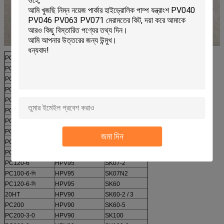
PC40-5
A10V21
HD1023
K3V112DT
PC40-6
A10V21
HD1250-5
K3V180DT
PC60-5
HPV35
HD1250-7
K3V180DT
PC60-6
HPV35
HD1430
K3V181DT
PC60-7
HPV35
HD1880-1
KVC925DP
PC60-7
HPV75
HD1880-2
KVC932
PC100-5
HPV55
HD1880-3
NV172DT
PC100-5
HPV55
SK07-2
NV111DT
জমা দিন
PC120-5
HPV55
SK07N2
NV111DT
PC100-6
HPV95
SK07
NV111UT
PC120-6
HPV95
SK07-2
K3V112DT
PC100-6-সি
HPV95
SK07N2
K3V112DT
PC120-6-সি
HPV95
SK60
A10VD40
20HT
HPV90
SK60-2 / 3
A10VD43
PC200
HPV90
SK60-5
A10VD43
PC200-3-0
HPV90
SK100
A8V55