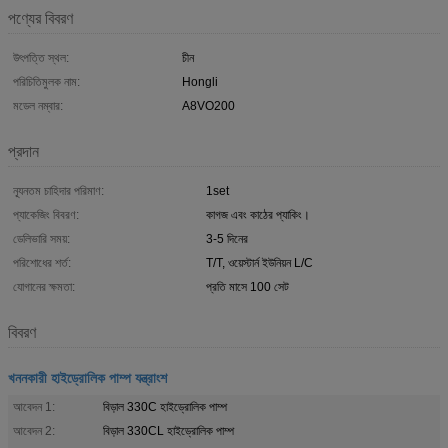
পণ্যের বিবরণ
উৎপত্তি স্থল:
চীন
পরিচিতিমুলক নাম:
Hongli
মডেল নম্বার:
A8VO200
প্রদান
ন্যূনতম চাহিদার পরিমাণ:
1set
প্যাকেজিং বিবরণ:
কাগজ এবং কাঠের প্যাকিং।
ডেলিভারি সময়:
3-5 দিনের
পরিশোধের শর্ত:
T/T, ওয়েস্টার্ন ইউনিয়ন L/C
যোগানের ক্ষমতা:
প্রতি মাসে 100 সেট
বিবরণ
খননকারী হাইড্রোলিক পাম্প যন্ত্রাংশ
আবেদন 1:
বিড়াল 330C হাইড্রোলিক পাম্প
আবেদন 2:
বিড়াল 330CL হাইড্রোলিক পাম্প