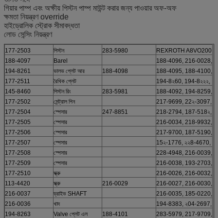
গিয়ার পাম্প এবং অক্ষীয় পিস্টন পাম্প মাউন্ট করার জন্য পাওয়ার অফ-অফ
ক্ষমতা নিয়ন্ত্রণ override
হাইড্রোলিক স্ট্রোক সীমাবদ্ধতা
লোড সেন্সিং নিয়ন্ত্রণ
177-2503
পিস্টন
283-5980
REXROTH A8VO200
188-4097
Barel
188-4096, 216-0028,
194-8261
ভালভ প্লেট আর
188-4098
188-4095, 188-4100,
177-2511
রৈখিক প্লেট
194-8২60, 194-8২২২,
145-8460
পিস্টন রিং
283-5981
188-4092, 194-8259,
177-2502
সেন্ট্রাল পিন
217-9699, 22২-3097,
177-2504
স্পেসার
247-8851
218-2794, 187-518২,
177-2505
স্পেসার
216-0034, 218-9932,
177-2506
স্পেসার
217-9700, 187-5190,
177-2507
স্পেসার
15২-1776, ২২8-4670,
177-2508
স্পেসার
228-4948, 216-0039,
177-2509
স্পেসার
216-0038, 193-2703,
177-2510
স্ক্রু
216-0026, 216-0032,
113-4420
স্ক্রু
216-0029
216-0027, 216-0030,
216-0037
ড্রাইভ SHAFT
216-0035, 185-0220,
216-0036
খাদ
194-8383, ২04-2697,
194-8263
Valve প্লেট এল
188-4101
283-5979, 217-9709,