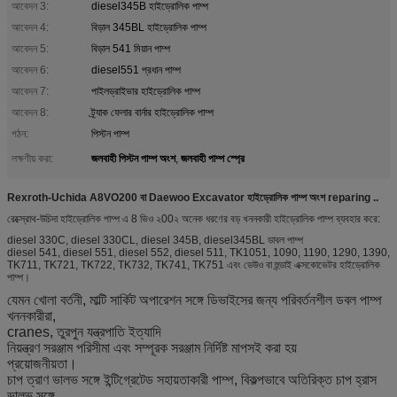
আবেদন 3:
diesel345B হাইড্রোলিক পাম্প
আবেদন 4:
বিড়াল 345BL হাইড্রোলিক পাম্প
আবেদন 5:
বিড়াল 541 মিয়ান পাম্প
আবেদন 6:
diesel551 প্রধান পাম্প
আবেদন 7:
পাইলড্রাইভার হাইড্রোলিক পাম্প
আবেদন 8:
ট্র্যাক ফেলার বার্নার হাইড্রোলিক পাম্প
গঠন:
পিস্টন পাম্প
জলবাহী পিস্টন পাম্প অংশ
জলবাহী পাম্প স্প্রে
লক্ষণীয় করা:
,
Rexroth-Uchida A8VO200 বা Daewoo Excavator হাইড্রোলিক পাম্প অংশ reparing ..
রেক্স্রোথ-উচিদা হাইড্রোলিক পাম্প এ 8 ভিও ২00২ অনেক ধরণের বড় খননকারী হাইড্রোলিক পাম্প ব্যবহার করে:
diesel 330C, diesel 330CL, diesel 345B, diesel345BL ডাবল পাম্প
diesel 541, diesel 551, diesel 552, diesel 511, TK1051, 1090, 1190, 1290, 1390,
TK711, TK721, TK722, TK732, TK741, TK751 এবং ডেউও বা হুন্ডাই এক্সকোভেটর হাইড্রোলিক
পাম্প।
যেমন খোলা বর্তনী, মাল্টি সার্কিট অপারেশন সঙ্গে ডিভাইসের জন্য পরিবর্তনশীল ডবল পাম্প
খননকারীরা,
cranes, তুরপুন যন্ত্রপাতি ইত্যাদি
নিয়ন্ত্রণ সরঞ্জাম পরিসীমা এবং সম্পূরক সরঞ্জাম নির্দিষ্ট মাপসই করা হয়
প্রয়োজনীয়তা।
চাপ ত্রাণ ভালভ সঙ্গে ইন্টিগ্রেটেড সহায়তাকারী পাম্প, বিকল্পভাবে অতিরিক্ত চাপ হ্রাস
ভালভ সঙ্গে