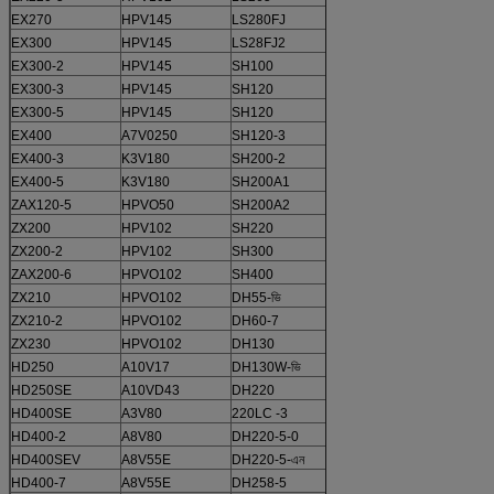
EX270
HPV145
LS280FJ
A8V107
EX300
HPV145
LS28FJ2
A8V107
EX300-2
HPV145
SH100
PSV2-55T
EX300-3
HPV145
SH120
PSV2-55T
EX300-5
HPV145
SH120
PSV2-63T
EX400
A7V0250
SH120-3
A20V064L
EX400-3
K3V180
SH200-2
K3V112DT
EX400-5
K3V180
SH200A1
K3V112DT
ZAX120-5
HPVO50
SH200A2
K3V112DT
ZX200
HPV102
SH220
K3V112DT
ZX200-2
HPV102
SH300
A8V172
ZAX200-6
HPVO102
SH400
A8V172
ZX210
HPVO102
DH55-ভি
AP2D25
ZX210-2
HPVO102
DH60-7
AP2D25
ZX230
HPVO102
DH130
K3V63DT
HD250
A10V17
DH130W-ভি
A8V86E
HD250SE
A10VD43
DH220
NV111DT
HD400SE
A3V80
220LC -3
K3V112DT
HD400-2
A8V80
DH220-5-0
K3V112DT
HD400SEV
A8V55E
DH220-5-এন
K3V112DT
HD400-7
A8V55E
DH258-5
K3V112DT