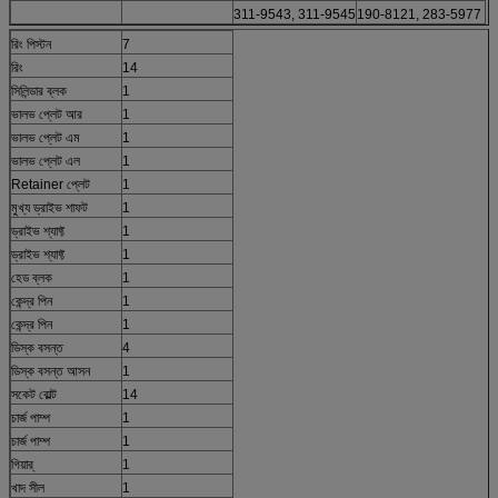
311-9543, 311-9545
190-8121, 283-5977
রিং পিস্টন
7
রিং
14
সিলিন্ডার ব্লক
1
ভালভ প্লেট আর
1
ভালভ প্লেট এম
1
ভালভ প্লেট এল
1
Retainer প্লেট
1
মুখ্য ড্রাইভ শাফট
1
ড্রাইভ শ্যাফ্ট
1
ড্রাইভ শ্যাফ্ট
1
হেড ব্লক
1
কেন্দ্র পিন
1
কেন্দ্র পিন
1
ডিস্ক বসন্ত
4
ডিস্ক বসন্ত আসন
1
সকেট বোল্ট
14
চার্জ পাম্প
1
চার্জ পাম্প
1
গিয়ার্
1
খাদ সীল
1