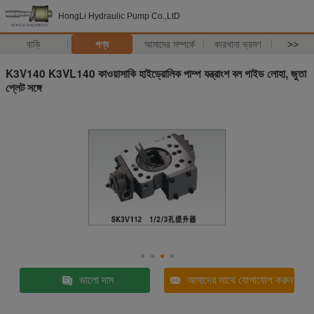
HongLi Hydraulic Pump Co.,LtD
বাড়ি
পণ্য
আমাদের সম্পর্কে
কারখানা ভ্রমণ
>>
K3V140 K3VL140 কাওয়াসাকি হাইড্রোলিক পাম্প যন্ত্রাংশ বল গাইড লোহা, জুতা
প্লেট সঙ্গে
ভালো দাম
আমাদের সাথে যোগাযোগ করুন