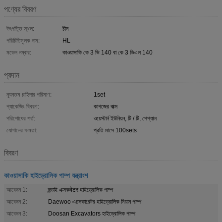
পণ্যের বিবরণ
উৎপত্তি স্থল:
চীন
পরিচিতিমুলক নাম:
HL
মডেল নম্বার:
কাওয়াসাকি কে 3 ভি 140 বা কে 3 ভিএল 140
প্রদান
ন্যূনতম চাহিদার পরিমাণ:
1set
প্যাকেজিং বিবরণ:
কাগজের বাক্স
পরিশোধের শর্ত:
ওয়েস্টার্ন ইউনিয়ন, টি / টি, পেপ্যাল
যোগানের ক্ষমতা:
প্রতি মাসে 100sets
বিবরণ
কাওয়াসাকি হাইড্রোলিক পাম্প যন্ত্রাংশ
আবেদন 1:
হুন্ডাই এক্সকवेटर হাইড্রোলিক পাম্প
আবেদন 2:
Daewoo এক্সেকারেটর হাইড্রোলিক মিয়ান পাম্প
আবেদন 3:
Doosan Excavators হাইড্রোলিক পাম্প