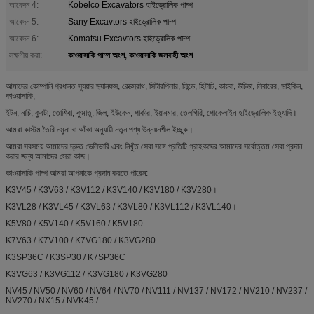
আবেদন 4:
Kobelco Excavators হাইড্রোলিক পাম্প
আবেদন 5:
Sany Excavtors হাইড্রোলিক পাম্প
আবেদন 6:
Komatsu Excavtors হাইড্রোলিক পাম্প
কাওয়াসাকি পাম্প অংশ
কাওয়াসাকি জলবাহী অংশ
লক্ষণীয় করা:
,
আমাদের কোম্পানি প্রধানত স্যুয়ার ড্যানফস, রেক্স্রোথ, সিটারপিলার, লিন্ডে, হিটাচি, কায়বা, উচিডা, লিবারের, ডাইকিন,
কাওয়াসাকি,
ইটন, নাচি, কুবটা, তোশিবা, কুমাতু, জিল, ইউকেন, পার্কার, ইয়ানমার, তেলগিরি, পোকেলাইন হাইড্রোলিক ইত্যাদি।
আমরা কাস্টম তৈরি নমুনা বা আঁকা অনুযায়ী নতুন পণ্য উন্নয়নশীল ইচ্ছুক।
আমরা সবসময় আমাদের দ্রুত ডেলিভারি এবং নিখুঁত সেবা সঙ্গে প্রতিটি গ্রাহকদের আমাদের সর্বোত্তম সেবা প্রদান
করার জন্য আমাদের সেরা কাজ।
কাওয়াসাকি পাম্প আমরা আপনাকে প্রদান করতে পারেন:
K3V45 / K3V63 / K3V112 / K3V140 / K3V180 / K3V280।
K3VL28 / K3VL45 / K3VL63 / K3VL80 / K3VL112 / K3VL140।
K5V80 / K5V140 / K5V160 / K5V180
K7V63 / K7V100 / K7VG180 / K3VG280
K3SP36C / K3SP30 / K7SP36C
K3VG63 / K3VG112 / K3VG180 / K3VG280
NV45 / NV50 / NV60 / NV64 / NV70 / NV111 / NV137 / NV172 / NV210 / NV237 /
NV270 / NX15 / NVK45 /