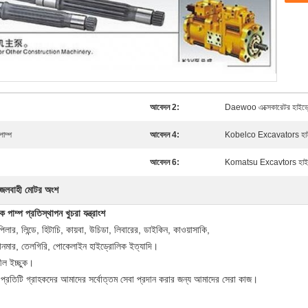
আবেদন 2:
Daewoo এক্সেকারেটর হাইড্রোল
াম্প
আবেদন 4:
Kobelco Excavators হাইড
আবেদন 6:
Komatsu Excavtors হাইড্
 জলবাহী মোটর অংশ
প প্রতিস্থাপন খুচরা যন্ত্রাংশ
পিলার, লিন্ডে, হিটাচি, কায়বা, উচিডা, লিবারের, ডাইকিন, কাওয়াসাকি,
ইয়ানমার, তেলগিরি, পোকেলাইন হাইড্রোলিক ইত্যাদি।
শীল ইচ্ছুক।
ে প্রতিটি গ্রাহকদের আমাদের সর্বোত্তম সেবা প্রদান করার জন্য আমাদের সেরা কাজ।