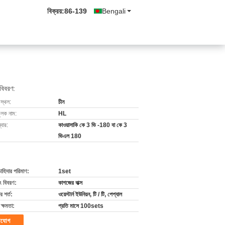
বিক্রয়:
86-139
Bengali
 বিবরণ:
 স্থল:
চীন
ুলক নাম:
HL
বার:
কাওয়াসাকি কে 3 ভি -180 বা কে 3
ভিএল 180
চাহিদার পরিমাণ:
1set
ং বিবরণ:
কাগজের বাক্স
 শর্ত:
ওয়েস্টার্ন ইউনিয়ন, টি / টি, পেপ্যাল
ক্ষমতা:
প্রতি মাসে 100sets
াযোগ