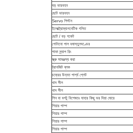
বড় ভারবহন
ছোট ভারবহন
Servo পিস্টন
ইলেক্ট্রোম্যাগনেটিক গলিত
ছোট / বড় গকেট
গোটানো পাল বমাস্তুলদণ্ডের
শাফা স্ন্যাপ রিং
স্ক্রু সামঞ্জস্য করা
ট্রানজিট ব্লক
চক্রের উন্নত পার্শ্ব প্লেট
খাদ সীল
খাদ সীল
পিন বা বলটু বিশেষতঃ যাহার কিছু ভর দিয়া ঘোরে
গিয়ার পাম্প
গিয়ার পাম্প
গিয়ার পাম্প
গিয়ার পাম্প