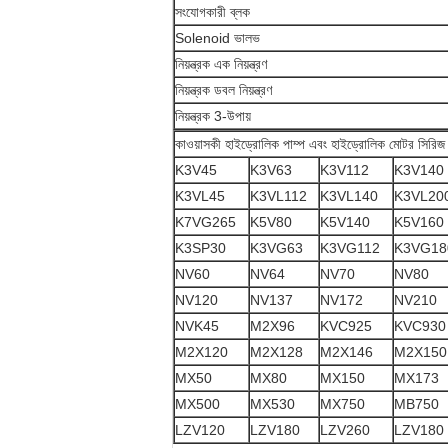
সংযোগকারী ব্লক
Solenoid ভালভ
নিয়ন্ত্রক এক নিয়ন্ত্রণ
নিয়ন্ত্রক ডবল নিয়ন্ত্রণ
নিয়ন্ত্রক 3-উপায়
কাওয়াসকী হাইড্রোলিক পাম্প এবং হাইড্রোলিক মোটর সিরিজ
K3V45
K3V63
K3V112
K3V140
K3VL45
K3VL112
K3VL140
K3VL20
K7VG265
K5V80
K5V140
K5V160
K3SP30
K3VG63
K3VG112
K3VG18
NV60
NV64
NV70
NV80
NV120
NV137
NV172
NV210
NVK45
M2X96
KVC925
KVC930
M2X120
M2X128
M2X146
M2X150
MX50
MX80
MX150
MX173
MX500
MX530
MX750
MB750
LZV120
LZV180
LZV260
LZV180