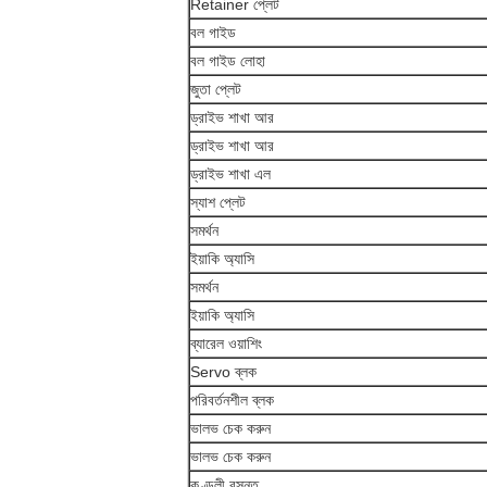
Retainer প্লেট
বল গাইড
বল গাইড লোহা
জুতা প্লেট
ড্রাইভ শাখা আর
ড্রাইভ শাখা আর
ড্রাইভ শাখা এল
স্যাশ প্লেট
সমর্থন
ইয়াকি অ্যাসি
সমর্থন
ইয়াকি অ্যাসি
ব্যারেল ওয়াশিং
Servo ব্লক
পরিবর্তনশীল ব্লক
ভালভ চেক করুন
ভালভ চেক করুন
কুণ্ডলী বসন্ত