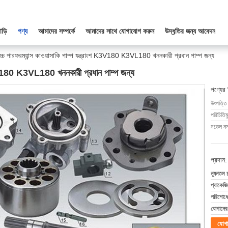
াড়ি
পণ্য
আমাদের সম্পর্কে
আমাদের সাথে যোগাযোগ করুন
উদ্ধৃতির জন্য আবেদন
চ্চ পারফরম্যান্স কাওয়াসাকি পাম্প যন্ত্রাংশ K3V180 K3VL180 খননকারী প্রধান পাম্প জন্য
শ K3V180 K3VL180 খননকারী প্রধান পাম্প জন্য
পণ্যের
উৎপত্তি
পরিচিতিম
মডেল নম্
প্রদান:
ন্যূনতম 
প্যাকেজি
পরিশোধের
যোগানের 
যোগ