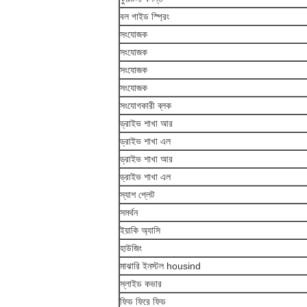
বল গাইড স্প্রিং
সংযোজক
সংযোজক
সংযোজক
সংযোজক
সংযোগকারী ব্লক
ড্রাইভ শাখা আর
ড্রাইভ শাখা এল
ড্রাইভ শাখা আর
ড্রাইভ শাখা এল
স্যাশ প্লেট
সমর্থন
ইয়াকি অ্যাসি
হাউজিং
মাঝারি ইনস্টল housind
স্লাইড কভার
ফিড ফিরে ফিড