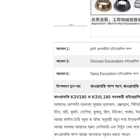
আবেদন 1:
হুন্ডাই এক্সকवेटर হাইড্রোলিক পাম্প
আবেদন 3:
Doosan Excavators হাইড্রোলিক প
আবেদন 5:
Sany Excavtors হাইড্রোলিক পাম্প
কাওয়াসাকি পাম্প অংশ
কাওয়াসাকি
বিশেষভাবে তুলে ধরা:
,
কাওয়াসাকি K3V180 বা K3VL180 খননকারী হাইড্রোলিক পাম্
আমাদের কোম্পানি প্রধানত স্যুয়ার ড্যানফস, রেক্স্রোথ, সিটার
ইটন, নাচি, কুবটা, তোশিবা, কুমাতু, জিল, ইউকেন, পার্কার, 
আমরা কাস্টম তৈরি নমুনা বা আঁকা অনুযায়ী নতুন পণ্য উন্নয়ন
আমরা সবসময় আমাদের দ্রুত ডেলিভারি এবং নিখুঁত সেবা সঙ্গ
কাওয়াসাকি পাম্প আমরা আপনাকে প্রদান করতে পারেন: