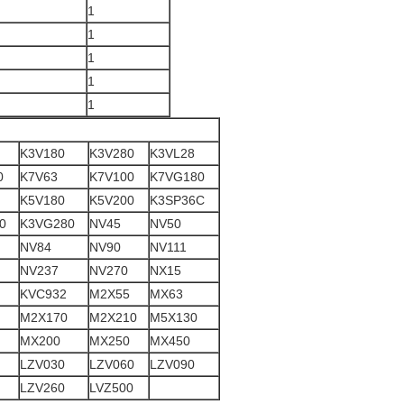
1
1
1
1
1
K3V180
K3V280
K3VL28
0
K7V63
K7V100
K7VG180
K5V180
K5V200
K3SP36C
0
K3VG280
NV45
NV50
NV84
NV90
NV111
NV237
NV270
NX15
KVC932
M2X55
MX63
M2X170
M2X210
M5X130
MX200
MX250
MX450
LZV030
LZV060
LZV090
LZV260
LVZ500