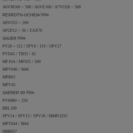
A6VM160 ~ 500 / A6VE160 / A7VO28 ~ 500
REXROTH-UCHIDA সিরিজ
A8VO55 ~ 200
AP2D12 ~ 36 / ZAX70
SAUER সিরিজ
PV20 ~ 112 / SPV6 / 119 / OPV27
PVD45 / TB35 / 45
MF16A / MF035 / 500
MPV046 / M46
MPR63
MPV45
SAERER 90 সিরিজ
PV90R0 ~ 250
BRL100
SPV14 / SPV15 / SPV18 / MMFO25C
MPT044 / M44
HRR057