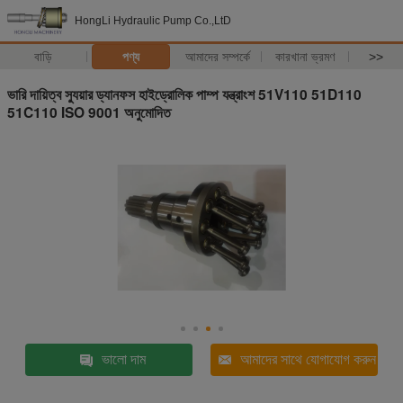
HongLi Hydraulic Pump Co.,LtD
বাড়ি
পণ্য
আমাদের সম্পর্কে
কারখানা ভ্রমণ
>>
ভারি দায়িত্ব স্যুয়ার ড্যানফস হাইড্রোলিক পাম্প যন্ত্রাংশ 51V110 51D110
51C110 ISO 9001 অনুমোদিত
ভালো দাম
আমাদের সাথে যোগাযোগ করুন