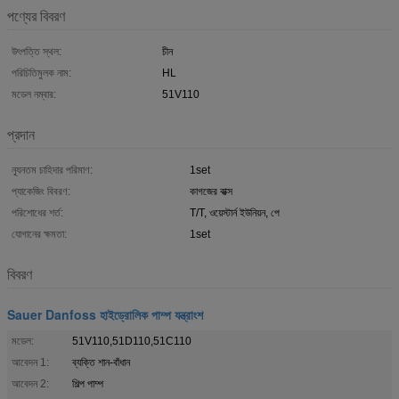
পণ্যের বিবরণ
উৎপত্তি স্থল:
চীন
পরিচিতিমুলক নাম:
HL
মডেল নম্বার:
51V110
প্রদান
ন্যূনতম চাহিদার পরিমাণ:
1set
প্যাকেজিং বিবরণ:
কাগজের বাক্স
পরিশোধের শর্ত:
T/T, ওয়েস্টার্ন ইউনিয়ন, পে
যোগানের ক্ষমতা:
1set
বিবরণ
Sauer Danfoss হাইড্রোলিক পাম্প যন্ত্রাংশ
মডেল:
51V110,51D110,51C110
আবেদন 1:
ব্যক্তি শান-বাঁধান
আবেদন 2:
শিল্প পাম্প