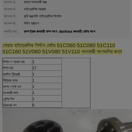
আবেদন 3:
রাস্তা সমানকারী যন্ত্র
আবেদন 4:
হাইড্রোলিক সরঞ্জাম
আবেদন 5:
কৃষি যন্ত্রপাতি হাইড্রোলিক সিস্টেম
আবেদন 6:
নির্মাণ যন্ত্রাংশ
ডাম্প ট্রাক জলবাহী পাম্প অংশ
danfoss জলবাহী মোটর অংশ
লক্ষণীয় করা:
,
সোয়ার হাইড্রোলিক পিস্টন মোটর 51C060 51C080 51C110
51C160 51V060 51V080 51V110 খননকারী অংশগুলির জন্য
পিস্টন + প্রধান খাদ
1
পিস্টন রিং
27
ড্রাইভ Shaft
1
সিলিন্ডার ব্লক
1
ভালভ প্লেট এম
1
বহনকারী থালা
1
সেন্টার পিন
1
Servo বল
6