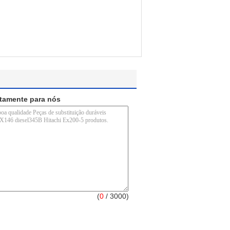
etamente para nós
(
0
/ 3000)