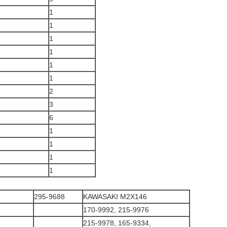
1
1
1
1
1
1
2
3
6
1
1
1
1
295-9688
KAWASAKI M2X146
170-9992, 215-9976
215-9978, 165-9334,