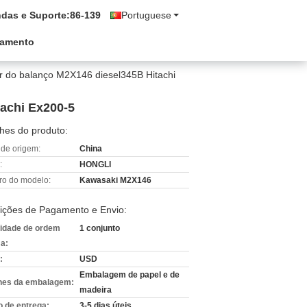
das e Suporte:
86-139
Portuguese
çamento
or do balanço M2X146 diesel345B Hitachi
tachi Ex200-5
hes do produto:
 de origem:
China
:
HONGLI
o do modelo:
Kawasaki M2X146
ições de Pagamento e Envio:
idade de ordem
1 conjunto
a:
:
USD
Embalagem de papel e de
hes da embalagem:
madeira
 de entrega:
3-5 dias úteis