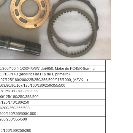
300/400 (- 1/2/3/4/5/6/7 de)/650; Motor de PC45R-8swing
5/100/140 (produtos de H & de E primeiro)
/107/125/160/200/225/250/355/500/915/1000; (A2VK…)
/63/80/90/107/125/160/180/250/355/500
07/125/160/180/250/355
90/125/180/250/355/500
0/125/140/180/250
0/200/250/355/500
/200/250/355/500/1000
/200/250/355/500
45/160/190/250/260