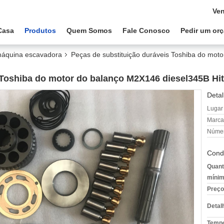
Ven
Casa
Produtos
Quem Somos
Fale Conosco
Pedir um or
máquina escavadora
Peças de substituição duráveis Toshiba do mot
 Toshiba do motor do balanço M2X146 diesel345B Hi
Detal
Lugar
Marca
Númer
Cond
Quant
mínim
Preço
Detal
Tempo