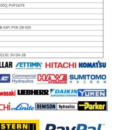
200Q; PVP16/76
3B-54P; PVK-2B-505
VG130; 3V-SH-2B