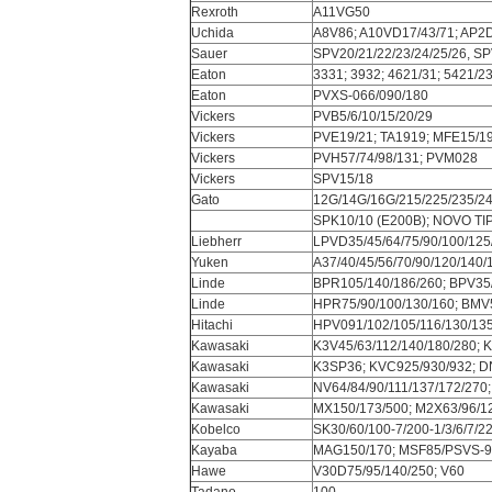
Rexroth
A11VG50
Uchida
A8V86; A10VD17/43/71; AP2
Sauer
SPV20/21/22/23/24/25/26, S
Eaton
3331; 3932; 4621/31; 5421/23
Eaton
PVXS-066/090/180
Vickers
PVB5/6/10/15/20/29
Vickers
PVE19/21; TA1919; MFE15/1
Vickers
PVH57/74/98/131; PVM028
Vickers
SPV15/18
Gato
12G/14G/16G/215/225/235/245
SPK10/10 (E200B); NOVO TIP
Liebherr
LPVD35/45/64/75/90/100/125
Yuken
A37/40/45/56/70/90/120/140/
Linde
BPR105/140/186/260; BPV35/
Linde
HPR75/90/100/130/160; BMV
Hitachi
HPV091/102/105/116/130/13
Kawasaki
K3V45/63/112/140/180/280; 
Kawasaki
K3SP36; KVC925/930/932; D
Kawasaki
NV64/84/90/111/137/172/270
Kawasaki
MX150/173/500; M2X63/96/12
Kobelco
SK30/60/100-7/200-1/3/6/7/
Kayaba
MAG150/170; MSF85/PSVS-9
Hawe
V30D75/95/140/250; V60