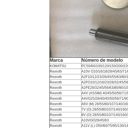
Marca
Número de modelo
KOMATSU
PC50/60/100/120/150/200/220/
Rexroth
A10V O10/16/18/28/45/63/71/8
Rexroth
A2F10/12/23/28/45/55/63/80
Rexroth
A2FO10/12/16/23/28/32/45/56
Rexroth
A2FE28/32/45/56/63/80/90/1
Rexroth
A4V (ASSIM) 40/45/50/56/71/
Rexroth
A4VG25/28/40/45/50/56/71/9
Rexroth
A6V (M) 28/55/80/107/140/16
Rexroth
7V (O) 28/55/80/107/140/160
Rexroth
8V (O) 28/55/80/107/140/160
Rexroth
A10VGO28/45/63
Rexroth
A11V (L) O50/60/75/95/130/1