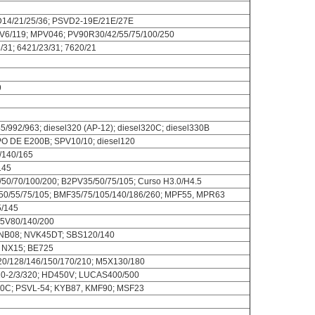
D14/21/25/36; PSVD2-19E/21E/27E
PV6/119; MPV046; PV90R30/42/55/75/100/250
/31; 6421/23/31; 7620/21
9
/992/963; diesel320 (AP-12); diesel320C; diesel330B
O DE E200B; SPV10/10; diesel120
/140/165
145
50/70/100/200; B2PV35/50/75/105; Curso H3.0/H4.5
50/55/75/105; BMF35/75/105/140/186/260; MPF55, MPR63
5/145
K5V80/140/200
NB08; NVK45DT; SBS120/140
; NX15; BE725
0/128/146/150/170/210; M5X130/180
220-2/3/320; HD450V; LUCAS400/500
0C; PSVL-54; KYB87, KMF90; MSF23