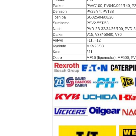
Tadano
100
Parker
PAVC100; PV040/092/140; P
Denison
PV29/74; PVT38
Toshiba
SG025/04/08/20
Sumitomo
PSV2-55T/63
Nachi
PVD-2B-32/34/36/100; PVD-
Daikin
V15; V38/-50/80; V70
Vol-vo
F11, F12
Kyokuto
MKV23/33
Kato
311
Outro
MF16 (tipo/motor); MF500; P