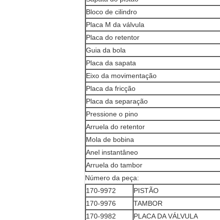
Bloco de cilindro
Placa M da válvula
Placa do retentor
Guia da bola
Placa da sapata
Eixo da movimentação
Placa da fricção
Placa da separação
Pressione o pino
Arruela do retentor
Mola de bobina
Anel instantâneo
Arruela do tambor
Número da peça:
170-9972
PISTÃO
170-9976
TAMBOR
170-9982
PLACA DA VÁLVULA