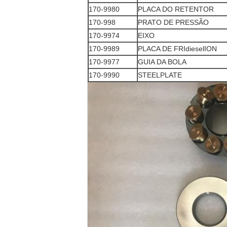
170-9980
PLACA DO RETENTOR
170-998
PRATO DE PRESSÃO
170-9974
EIXO
170-9989
PLACA DE FRIdieselION
170-9977
GUIA DA BOLA
170-9990
STEELPLATE