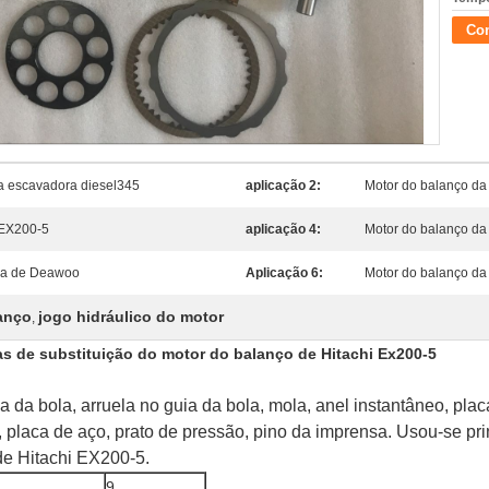
Con
a escavadora diesel345
aplicação 2:
Motor do balanço d
 EX200-5
aplicação 4:
Motor do balanço d
ra de Deawoo
Aplicação 6:
Motor do balanço d
anço
jogo hidráulico do motor
,
s de substituição do motor do balanço de Hitachi Ex200-5
ia da bola, arruela no guia da bola, mola, anel instantâneo, plac
 placa de aço, prato de pressão, pino da imprensa. Usou-se pr
de Hitachi EX200-5.
9