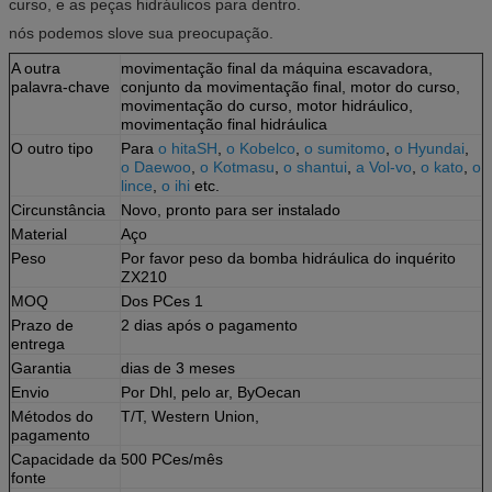
curso, e as peças hidráulicos para dentro.
nós podemos slove sua preocupação.
A outra
movimentação final da máquina escavadora,
palavra-chave
conjunto da movimentação final, motor do curso,
movimentação do curso, motor hidráulico,
movimentação final hidráulica
O outro tipo
Para
o hitaSH
,
o Kobelco
,
o sumitomo
,
o Hyundai
,
o Daewoo
,
o Kotmasu
,
o shantui
,
a Vol-vo
,
o kato
,
o
lince
,
o ihi
etc.
Circunstância
Novo, pronto para ser instalado
Material
Aço
Peso
Por favor peso da bomba hidráulica do inquérito
ZX210
MOQ
Dos PCes 1
Prazo de
2 dias após o pagamento
entrega
Garantia
dias de 3 meses
Envio
Por Dhl, pelo ar, ByOecan
Métodos do
T/T, Western Union,
pagamento
Capacidade da
500 PCes/mês
fonte