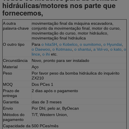
hidráulicas/motores nos parte que
fornecemos,
A outra
movimentação final da máquina escavadora,
palavra-chave
conjunto da movimentação final, motor do curso,
movimentação do curso, motor hidráulico,
movimentação final hidráulica
O outro tipo
Para
o hitaSH
,
o Kobelco
,
o sumitomo
,
o Hyundai
,
o Daewoo
,
o Kotmasu
,
o shantui
,
a Vol-vo
,
o kato
,
o
lince
,
o ihi
etc.
Circunstância
Novo, pronto para ser instalado
Material
Aço
Peso
Por favor peso da bomba hidráulica do inquérito
ZX210
MOQ
Dos PCes 1
Prazo de
2 dias após o pagamento
entrega
Garantia
dias de 3 meses
Envio
Por Dhl, pelo ar, ByOecan
Métodos do
T/T, Western Union,
pagamento
Capacidade da
500 PCes/mês