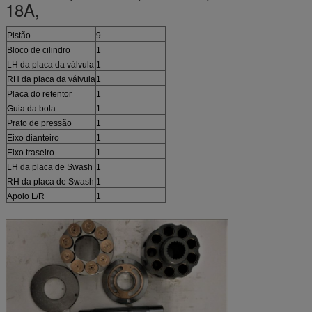
18A,
Pistão
9
Bloco de cilindro
1
LH da placa da válvula
1
RH da placa da válvula
1
Placa do retentor
1
Guia da bola
1
Prato de pressão
1
Eixo dianteiro
1
Eixo traseiro
1
LH da placa de Swash
1
RH da placa de Swash
1
Apoio L/R
1