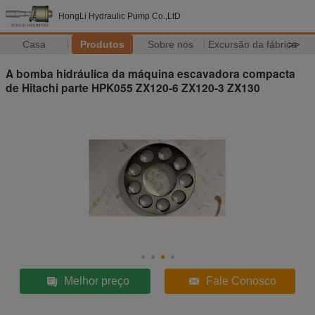
HongLi Hydraulic Pump Co.,LtD
Casa
Produtos
Sobre nós
Excursão da fábrica
>>
A bomba hidráulica da máquina escavadora compacta
de Hitachi parte HPK055 ZX120-6 ZX120-3 ZX130
Melhor preço
Fale Conosco