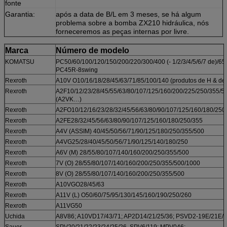
fonte
Garantia:
após a data de B/L em 3 meses, se há algum
problema sobre a bomba ZX210 hidráulica, nós
forneceremos as peças internas por livre.
Marca
Número de modelo
KOMATSU
PC50/60/100/120/150/200/220/300/400 (- 1/2/3/4/5/6/7 de)/65
PC45R-8swing
Rexroth
A10V O10/16/18/28/45/63/71/85/100/140 (produtos de H & de 
Rexroth
A2F10/12/23/28/45/55/63/80/107/125/160/200/225/250/355/5
(A2VK…)
Rexroth
A2FO10/12/16/23/28/32/45/56/63/80/90/107/125/160/180/250
Rexroth
A2FE28/32/45/56/63/80/90/107/125/160/180/250/355
Rexroth
A4V (ASSIM) 40/45/50/56/71/90/125/180/250/355/500
Rexroth
A4VG25/28/40/45/50/56/71/90/125/140/180/250
Rexroth
A6V (M) 28/55/80/107/140/160/200/250/355/500
Rexroth
7V (O) 28/55/80/107/140/160/200/250/355/500/1000
Rexroth
8V (O) 28/55/80/107/140/160/200/250/355/500
Rexroth
A10VGO28/45/63
Rexroth
A11V (L) O50/60/75/95/130/145/160/190/250/260
Rexroth
A11VG50
Uchida
A8V86; A10VD17/43/71; AP2D14/21/25/36; PSVD2-19E/21E/
Sauer
SPV20/21/22/23/24/25/26, SPV6/119; MPV046;