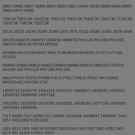
GM04 GM05 GM07 GM09 GM10 GM18 GM21 GM24 GM35 GM38 GM40 GM50
GM60 GM70 GM85
700C2K 7002C2K 7042C2K 7052C2K 7062C3K 7093C3K 7102C3K 7132C3K
7162C3K 718C3K 7202C3K
JS130 JS220 JS240 JS290 JS360 JS70 JS75 JS110 JS180 JS300 JS330 8056
EM105 HMGF35 HMGF57 HMGF68 HMGF78 PHV-120 PHV-290 PHV-300
HMV110 ME3V38 KPV90 KPV105
A6VM80 A6V115 A6VM107 A6V172 A6VM160 A6VM200 A7V172 A7V160
A7V200
DNB08 DNB09 DNB10 DNB15 DNB50 DNB60 DNB70 DNB100 DTD283V
A3V260-160 PHV-120 PHV-290 PHV-300
AM14 PVH57 PVF74 PVH98 PVE21 PVE27 PVE35 PVE47 MV150/90Z
MV200/140Z M4V290-170F
14528732 14528734 14551154 15441150 14608847 14636830 14616211
14592030 14566400 14557192
14533651 14533652 14528280 14528281 14508165 14577126 14592002
14551802 14508165
7117-30050 7117-34050 7117-38050 14516448 14608847 14608847 2401-
6357 2401-6292 K1051582
2401-9221 2401-9082 K1001992 2401-9264 2401-9167 2401-6292 2401-
9121 401-00454 170401-00027