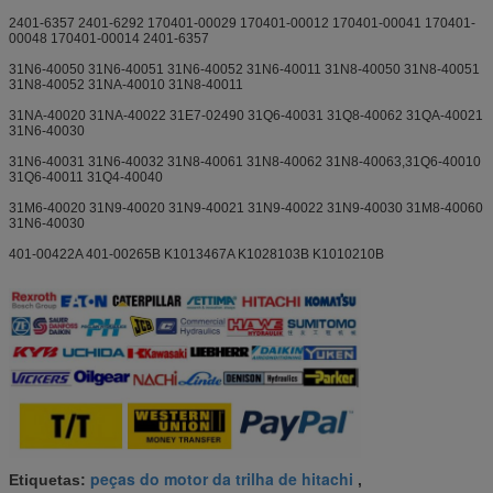
2401-6357 2401-6292 170401-00029 170401-00012 170401-00041 170401-
00048 170401-00014 2401-6357
31N6-40050 31N6-40051 31N6-40052 31N6-40011 31N8-40050 31N8-40051
31N8-40052 31NA-40010 31N8-40011
31NA-40020 31NA-40022 31E7-02490 31Q6-40031 31Q8-40062 31QA-40021
31N6-40030
31N6-40031 31N6-40032 31N8-40061 31N8-40062 31N8-40063,31Q6-40010
31Q6-40011 31Q4-40040
31M6-40020 31N9-40020 31N9-40021 31N9-40022 31N9-40030 31M8-40060
31N6-40030
401-00422A 401-00265B K1013467A K1028103B K1010210B
peças do motor da trilha de hitachi
Etiquetas:
,