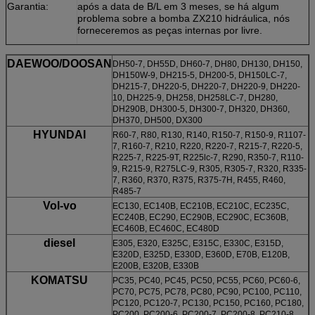
Garantia:
após a data de B/L em 3 meses, se há algum
problema sobre a bomba ZX210 hidráulica, nós
forneceremos as peças internas por livre.
DAEWOO/DOOSAN
DH50-7, DH55D, DH60-7, DH80, DH130, DH150,
DH150W-9, DH215-5, DH200-5, DH150LC-7,
DH215-7, DH220-5, DH220-7, DH220-9, DH220-
10, DH225-9, DH258, DH258LC-7, DH280,
DH290B, DH300-5, DH300-7, DH320, DH360,
DH370, DH500, DX300
HYUNDAI
R60-7, R80, R130, R140, R150-7, R150-9, R1107-
7, R160-7, R210, R220, R220-7, R215-7, R220-5,
R225-7, R225-9T, R225lc-7, R290, R350-7, R110-
9, R215-9, R275LC-9, R305, R305-7, R320, R335-
7, R360, R370, R375, R375-7H, R455, R460,
R485-7
Vol-vo
EC130, EC140B, EC210B, EC210C, EC235C,
EC240B, EC290, EC290B, EC290C, EC360B,
EC460B, EC460C, EC480D
diesel
E305, E320, E325C, E315C, E330C, E315D,
E320D, E325D, E330D, E360D, E70B, E120B,
E200B, E320B, E330B
KOMATSU
PC35, PC40, PC45, PC50, PC55, PC60, PC60-6,
PC70, PC75, PC78, PC80, PC90, PC100, PC110,
PC120, PC120-7, PC130, PC150, PC160, PC180,
PC200, PC200-6, PC200-7, PC200-8, PC210-8,