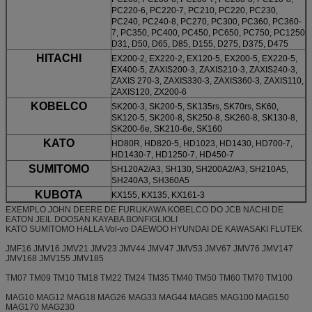
PC220-6, PC220-7, PC210, PC220, PC230,
PC240, PC240-8, PC270, PC300, PC360, PC360-
7, PC350, PC400, PC450, PC650, PC750, PC1250
D31, D50, D65, D85, D155, D275, D375, D475
HITACHI
EX200-2, EX220-2, EX120-5, EX200-5, EX220-5,
EX400-5, ZAXIS200-3, ZAXIS210-3, ZAXIS240-3,
ZAXIS 270-3, ZAXIS330-3, ZAXIS360-3, ZAXIS110,
ZAXIS120, ZX200-6
KOBELCO
SK200-3, SK200-5, SK135rs, SK70rs, SK60,
SK120-5, SK200-8, SK250-8, SK260-8, SK130-8,
SK200-6e, SK210-6e, SK160
KATO
HD80R, HD820-5, HD1023, HD1430, HD700-7,
HD1430-7, HD1250-7, HD450-7
SUMITOMO
SH120A2/A3, SH130, SH200A2/A3, SH210A5,
SH240A3, SH360A5
KUBOTA
KX155, KX135, KX161-3
EXEMPLO JOHN DEERE DE FURUKAWA KOBELCO DO JCB NACHI DE
EATON JEIL DOOSAN KAYABA BONFIGLIOLI
KATO SUMITOMO HALLA Vol-vo DAEWOO HYUNDAI DE KAWASAKI FLUTEK
JMF16 JMV16 JMV21 JMV23 JMV44 JMV47 JMV53 JMV67 JMV76 JMV147
JMV168 JMV155 JMV185
TM07 TM09 TM10 TM18 TM22 TM24 TM35 TM40 TM50 TM60 TM70 TM100
MAG10 MAG12 MAG18 MAG26 MAG33 MAG44 MAG85 MAG100 MAG150
MAG170 MAG230