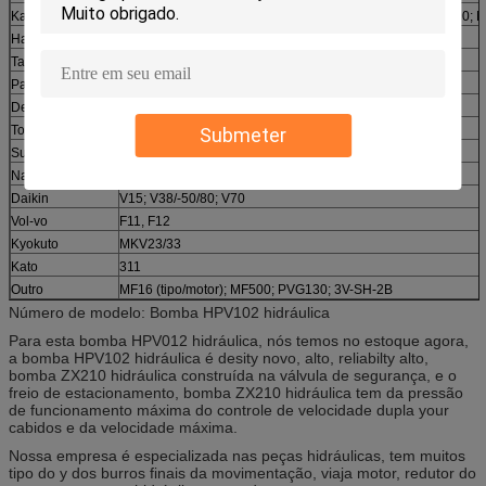
Kayaba
MAG150/170; MSF85/PSVS-90C; PSVL-54; KYB87, KMF90; 
Hawe
V30D75/95/140/250; V60
Tadano
100
Parker
PAVC100; PV040/092/140; P200Q; PVP16/76
Denison
PV29/74; PVT38
Toshiba
SG025/04/08/20
Submeter
Sumitomo
PSV2-55T/63
Nachi
PVD-2B-32/34/36/100; PVD-3B-54P; PVK-2B-505
Daikin
V15; V38/-50/80; V70
Vol-vo
F11, F12
Kyokuto
MKV23/33
Kato
311
Outro
MF16 (tipo/motor); MF500; PVG130; 3V-SH-2B
Número de modelo: Bomba HPV102 hidráulica
Para esta bomba HPV012 hidráulica, nós temos no estoque agora,
a bomba HPV102 hidráulica é desity novo, alto, reliabilty alto,
bomba ZX210 hidráulica construída na válvula de segurança, e o
freio de estacionamento, bomba ZX210 hidráulica tem da pressão
de funcionamento máxima do controle de velocidade dupla your
cabidos e da velocidade máxima.
Nossa empresa é especializada nas peças hidráulicas, tem muitos
tipo do y dos burros finais da movimentação, viaja motor, redutor do