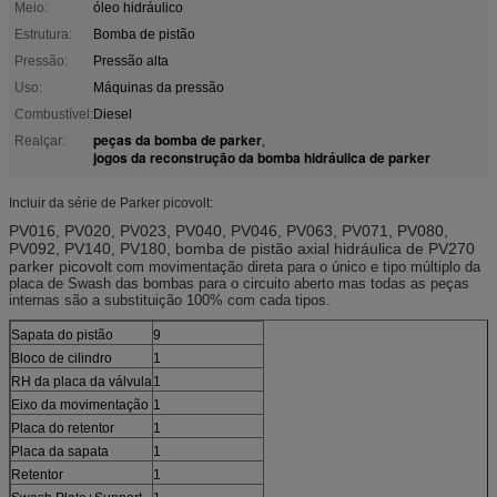
Meio:
óleo hidráulico
Estrutura:
Bomba de pistão
Pressão:
Pressão alta
Uso:
Máquinas da pressão
Combustível:
Diesel
peças da bomba de parker
Realçar:
,
jogos da reconstrução da bomba hidráulica de parker
Incluir da série de Parker picovolt:
PV016, PV020, PV023, PV040, PV046, PV063, PV071, PV080,
PV092, PV140, PV180, bomba de pistão axial hidráulica de PV270
parker picovolt
com movimentação direta para o único e tipo múltiplo da
placa de Swash das bombas para o circuito aberto mas todas as peças
internas são a substituição 100% com cada tipos.
Sapata do pistão
9
Bloco de cilindro
1
RH da placa da válvula
1
Eixo da movimentação
1
Placa do retentor
1
Placa da sapata
1
Retentor
1