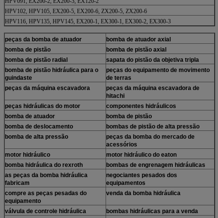
HPV091, EX200-2, EX200-3, EX120-2
HPV102, HPV105, EX200-5, EX200-6, ZX200-5, ZX200-6
HPV116, HPV135, HPV145, EX200-1, EX300-1, EX300-2, EX300-3
peças da bomba de atuador
bomba de atuador axial
bomba de pistão
bomba de pistão axial
bomba de pistão radial
sapata do pistão da objetiva tripla
bomba de pistão hidráulica para o
peças do equipamento de movimento
guindaste
de terras
peças da máquina escavadora
peças da máquina escavadora de
hitachi
peças hidráulicas do motor
componentes hidráulicos
bomba de atuador
bomba de pistão
bomba de deslocamento
bombas de pistão de alta pressão
bomba de alta pressão
peças da bomba do mercado de
acessórios
motor hidráulico
motor hidráulico do eaton
bomba hidráulica do rexroth
bombas de engrenagem hidráulicas
as peças da bomba hidráulica
negociantes pesados dos
fabricam
equipamentos
compre as peças pesadas do
venda da bomba hidráulica
equipamento
válvula de controle hidráulica
bombas hidráulicas para a venda