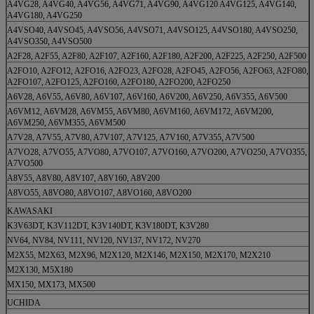
A4VG28, A4VG40, A4VG56, A4VG71, A4VG90, A4VG120 A4VG125, A4VG140,
A4VG180, A4VG250
A4VSO40, A4VSO45, A4VSO56, A4VSO71, A4VSO125, A4VSO180, A4VSO250,
A4VSO350, A4VSO500
A2F28, A2F55, A2F80, A2F107, A2F160, A2F180, A2F200, A2F225, A2F250, A2F500
A2FO10, A2FO12, A2FO16, A2FO23, A2FO28, A2FO45, A2FO56, A2FO63, A2FO80,
A2FO107, A2FO125, A2FO160, A2FO180, A2FO200, A2FO250
A6V28, A6V55, A6V80, A6V107, A6V160, A6V200, A6V250, A6V355, A6V500
A6VM12, A6VM28, A6VM55, A6VM80, A6VM160, A6VM172, A6VM200,
A6VM250, A6VM355, A6VM500
A7V28, A7V55, A7V80, A7V107, A7V125, A7V160, A7V355, A7V500
A7VO28, A7VO55, A7VO80, A7VO107, A7VO160, A7VO200, A7VO250, A7VO355,
A7VO500
A8V55, A8V80, A8V107, A8V160, A8V200
A8VO55, A8VO80, A8VO107, A8VO160, A8VO200
KAWASAKI
K3V63DT, K3V112DT, K3V140DT, K3V180DT, K3V280
NV64, NV84, NV111, NV120, NV137, NV172, NV270
M2X55, M2X63, M2X96, M2X120, M2X146, M2X150, M2X170, M2X210
M2X130, M5X180
MX150, MX173, MX500
UCHIDA