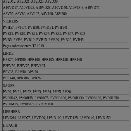
AP2D12, AP2D21, AP2D25, AP2D36
A10VD17, A10VD23, A10VD28, A10VD40, A10VD43, A10VD71
A8V55, A8V80, A8V107, A8V160, A8V200
VICKERS
PVH57, PVH74, PVH98, PVH131, PVH141
PVE12, PVE19, PVE21, PVE27, PVE35, PVE47, PVE62
PVB5, PVB6, PVB10, PVB15, PVB20, PVB29, PVB45
Peças sobresselentes TA1919
LINDE
HPR75, HPR90, HPR100, HPR105, HPR130, HPR160
B2PV50, B2PV75, B2PV105
BPV35, BPV50, BPV70
BPR140, BPR186, BPR260
SAUER
PV20, PV21, PV22, PV23, PV24, PV25, PV26
PV90R42, PV90R55, PV90R75, PV90R100, PV90R130, PV90R180, PV90R250
PV90M55, PV90M75, PV90M100
LIEBHERR
LPVD64, LPVD75, LPVD90, LPVD100, LPVD125, LPVD140, LPVD150
HITACHI