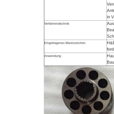
Vent
Ant
in 
Aus
Verfahrenstechnik
Bea
Sch
H&E
Eingetragenes Warenzeichen
ford
Hau
Anwendung
Bau