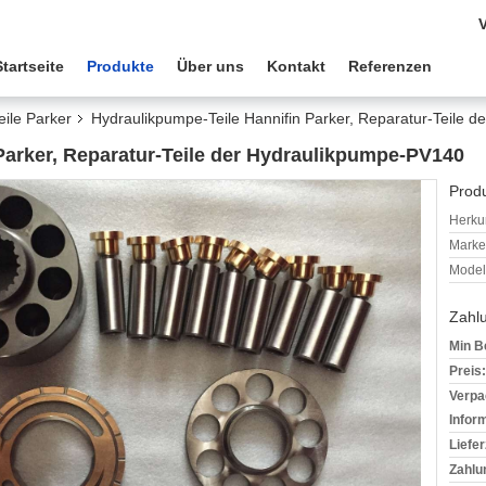
V
Startseite
Produkte
Über uns
Kontakt
Referenzen
ile Parker
Hydraulikpumpe-Teile Hannifin Parker, Reparatur-Teile 
Parker, Reparatur-Teile der Hydraulikpumpe-PV140
Produ
Herkun
Mark
Model
Zahl
Min B
Preis:
Verpa
Infor
Liefer
Zahlu