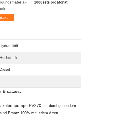
rgungsmaterial-
1000sets pro Monat
eit:
takt
Hydrauliköl
Hochdruck
Diesel
n Ersatzes,
xialkolbenpumpe PV270
mit durchgehendem
 sind Ersatz 100% mit jedem Arten.