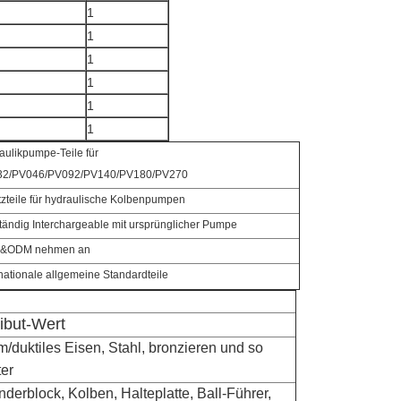
1
1
1
1
1
1
aulikpumpe-Teile für
32/PV046/PV092/PV140/PV180/PV270
tzteile für hydraulische Kolbenpumpen
ständig Interchargeable mit ursprünglicher Pumpe
&ODM nehmen an
rnationale allgemeine Standardteile
ribut-Wert
m/duktiles Eisen, Stahl, bronzieren und so
ter
nderblock, Kolben, Halteplatte, Ball-Führer,