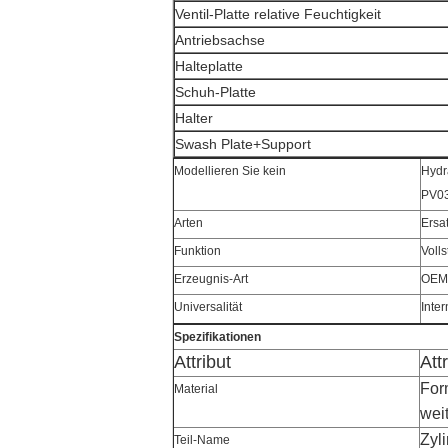
Ventil-Platte relative Feuchtigkeit
Antriebsachse
Halteplatte
Schuh-Platte
Halter
Swash Plate+Support
Modellieren Sie kein
Hydr
PV0
Arten
Ersa
Funktion
Voll
Erzeugnis-Art
OEM
Universalität
Inte
Spezifikationen
Attribut
Att
For
Material
wei
Zyli
Teil-Name