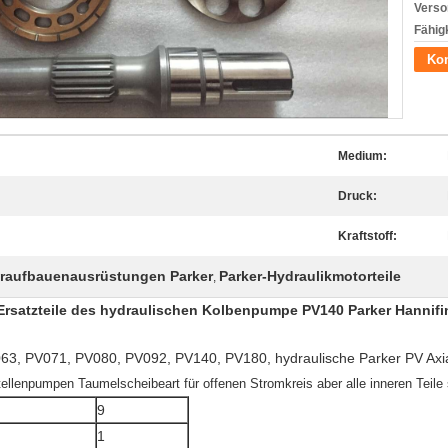
Verso
Fähigk
Kon
Medium:
Druck:
Kraftstoff:
raufbauenausrüstungen Parker
Parker-Hydraulikmotorteile
,
 Ersatzteile des hydraulischen Kolbenpumpe PV140 Parker Hannifi
63, PV071, PV080, PV092, PV140, PV180, hydraulische Parker PV A
ellenpumpen Taumelscheibeart für offenen Stromkreis aber alle inneren Teile
9
1