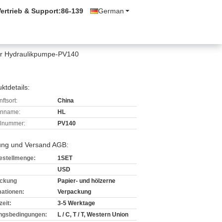
ertrieb & Support:
86-139
German
der Hydraulikpumpe-PV140
ktdetails:
ftsort:
China
enname:
HL
lnummer:
PV140
ung und Versand AGB:
estellmenge:
1SET
USD
ckung
Papier- und hölzerne
mationen:
Verpackung
zeit:
3-5 Werktage
ngsbedingungen:
L / C, T / T, Western Union