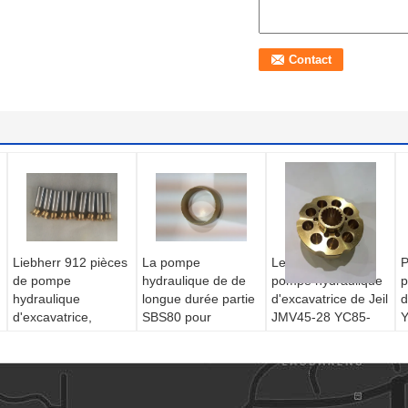
Liebherr 912 pièces
La pompe
Les pièces de
P
de pompe
hydraulique de de
pompe hydraulique
p
hydraulique
longue durée partie
d'excavatrice de Jeil
d
d'excavatrice,
SBS80 pour
JMV45-28 YC85-
Y
pièces de rechange
diesel312
5/moteur
f
de la pompe
diesel322C
hydraulique
d
LPVD75
diesel324D
d'oscillation
d
diesel325C
d'excavatrice partie
d