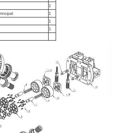
1
incipal
1
1
1