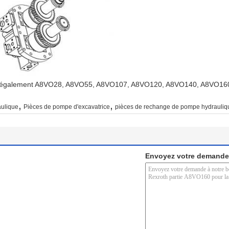
nt également A8VO28, A8VO55, A8VO107, A8VO120, A8VO140, A8VO16
,
,
aulique
Pièces de pompe d'excavatrice
pièces de rechange de pompe hydrauliq
Envoyez votre demande