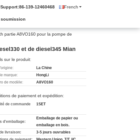
 Support:
86-139-12460468
French
 soumission
th partie A8VO160 pour la pompe de
esel330 et de diesel345 Mian
ls sur le produit:
'origine:
La Chine
e marque:
HongLi
o de modèle:
A8VO160
tions de paiement et expédition:
ité de commande
1SET
Emballage de papier ou
ls d'emballage:
emballage en bois.
de livraison:
3-5 jours ouvrables
tions de paiement:
Western Union, T/T, l/C