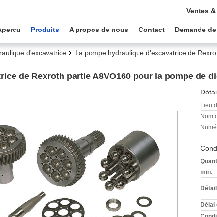
Ventes &
Aperçu
Produits
A propos de nous
Contact
Demande de
aulique d'excavatrice
La pompe hydraulique d'excavatrice de Rexro
rice de Rexroth partie A8VO160 pour la pompe de di
Détai
Lieu d
Nom d
Numér
Condi
Quant
min:
Détai
Délai 
Condi