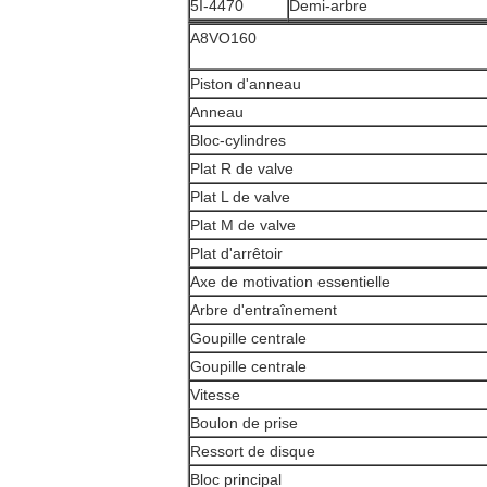
5I-4470
Demi-arbre
A8VO160
Piston d'anneau
Anneau
Bloc-cylindres
Plat R de valve
Plat L de valve
Plat M de valve
Plat d'arrêtoir
Axe de motivation essentielle
Arbre d'entraînement
Goupille centrale
Goupille centrale
Vitesse
Boulon de prise
Ressort de disque
Bloc principal