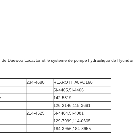
que de Daewoo Excavtor et le système de pompe hydraulique de Hyundai
234-4680
REXROTH A8VO160
5I-4405,5I-4406
e
142-5519
126-2146,115-3681
214-4525
5I-4404,5I-4081
129-7999,114-0605
184-3956,184-3955