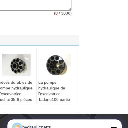
(
0
/ 3000)
ièces durables de
La pompe
ompe hydraulique
hydraulique de
'excavatrice,
l'excavatrice
uchai 35-6 pièces
Tadano100 partie
inales hydrauliques
PAVA8282
e moteur
PAVA6565 avec le
'entraînement
guide de boule
'excavatrice
hydraulicparts