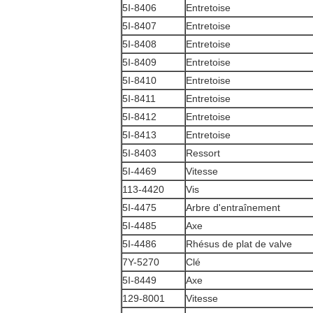
5I-8406
Entretoise
5I-8407
Entretoise
5I-8408
Entretoise
5I-8409
Entretoise
5I-8410
Entretoise
5I-8411
Entretoise
5I-8412
Entretoise
5I-8413
Entretoise
5I-8403
Ressort
5I-4469
Vitesse
113-4420
Vis
5I-4475
Arbre d'entraînement
5I-4485
Axe
5I-4486
Rhésus de plat de valve
7Y-5270
Clé
5I-8449
Axe
129-8001
Vitesse