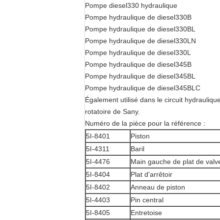
Pompe diesel330 hydraulique
Pompe hydraulique de diesel330B
Pompe hydraulique de diesel330BL
Pompe hydraulique de diesel330LN
Pompe hydraulique de diesel330L
Pompe hydraulique de diesel345B
Pompe hydraulique de diesel345BL
Pompe hydraulique de diesel345BLC
Également utilisé dans le circuit hydrauli
rotatoire de Sany.
Numéro de la pièce pour la référence :
5I-8401
Piston
5I-4311
Baril
5I-4476
Main gauche de plat de valv
5I-8404
Plat d'arrêtoir
5I-8402
Anneau de piston
5I-4403
Pin central
5I-8405
Entretoise