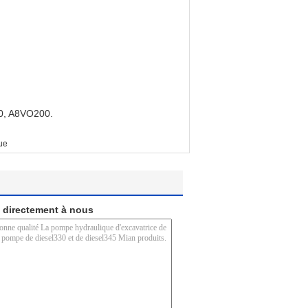
0, A8VO200.
ue
 directement à nous