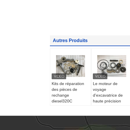
Autres Produits
Kits de réparation
Le moteur de
des pièces de
voyage
rechange
d'excavatrice de
diesel320C
haute précision
diesel322C de
partie le lecteur final
pompe hydraulique
GM35VL et
d'excavatrice de
EM140V-82 de
SBS140 SBS120
Nabtesco Tejin Seiki