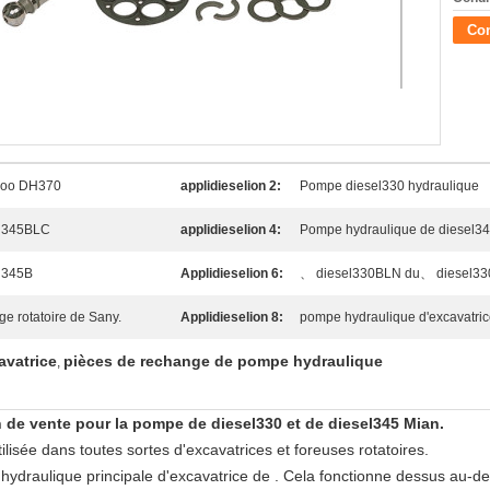
Con
woo DH370
applidieselion 2:
Pompe diesel330 hydraulique
el345BLC
applidieselion 4:
Pompe hydraulique de diesel3
l345B
Applidieselion 6:
、 diesel330BLN du、 diesel330
e rotatoire de Sany.
Applidieselion 8:
pompe hydraulique d'excavatri
avatrice
pièces de rechange de pompe hydraulique
,
de vente pour la pompe de diesel330 et de diesel345 Mian.
sée dans toutes sortes d'excavatrices et foreuses rotatoires.
hydraulique principale d'excavatrice de . Cela fonctionne dessus au-