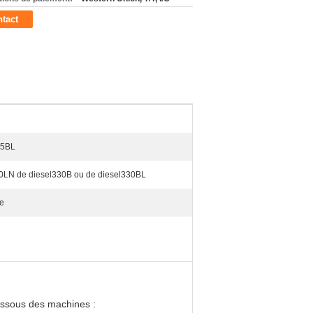
tact
45BL
LN de diesel330B ou de diesel330BL
ce
dessous des machines :