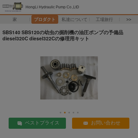
HongLi Hydraulic Pump Co.,LtD
家
プロダクト
私達について
工場旅行
>>
SBS140 SBS120の幼虫の掘削機の油圧ポンプの予備品
diesel320C diesel322Cの修理用キット
ベストプライス
お問い合わせ