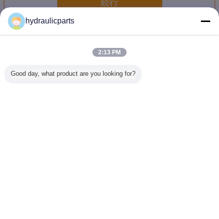
続行
hydraulicparts
掘削機油圧ポンプ部品
多く
2:13 PM
Good day, what product are you looking for?
高精度の掘削機旅
Liebherr 912の掘
長い生命幼虫の油
Jeil JMV
行モーターは
削機の油圧ポンプ
圧ポンプは
YC85-5
Nabtesco Tejin
の部品、LPVD75
diesel312
の油圧ポ
Seikiの最終的なド
ポンプ交換部品
diesel322C
品/油圧掘
ライブGM35VLお
diesel324D
動モータ
よびEM140V-82を
diesel325Cのため
ま
言語を変えて下さい
分けます
のSBS80を分けま
す
Japanese
ホーム
|
私達について
|
私達に連絡しなさい
|
地図
|
Privacy Policy
デスクトップの眺め
Copyright © 2018 - 2026 HongLi Hydraulic Pump Co.,LtD.
All rights reserved.