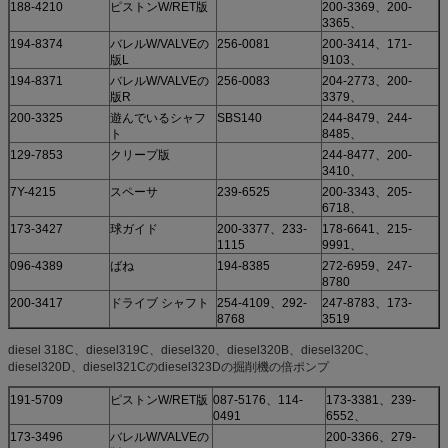
188-4210
ピストンW/RET版
200-3369、200-
3365、
194-8374
バレルW/VALVEの
256-0081
200-3414、171-
版L
9103、
194-8371
バレルW/VALVEの
256-0083
204-2773、200-
版R
3379、
200-3325
遊んでいるシャフ
SBS140
244-8479、244-
ト
8485、
129-7853
クリープ版
244-8477、200-
3410、
7Y-4215
スペーサ
239-6525
200-3343、205-
6718、
173-3427
球ガイド
200-3377、233-
178-6641、215-
1115
9991、
096-4389
ばね
194-8385
272-6959、247-
8780
200-3417
ドライブ シャフト
254-4109、292-
247-8783、173-
8768
3519
diesel 318C、diesel319C、diesel320、diesel320B、diesel320C、
diesel320D、diesel321Cのdiesel323Dの掘削機の倍ポンプ
191-5709
ピストンW/RET版
087-5176、114-
173-3381、239-
0491
6552、
173-3496
バレルW/VALVEの
200-3366、279-