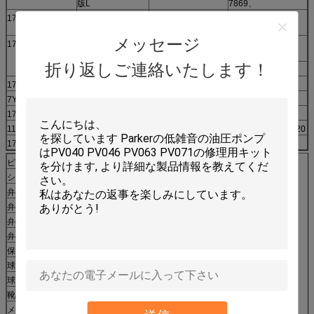
版L
7869、
173-3498
バレルW/VALVEの
244-8483、114-
版R
0490、
メッセージ
173-3392
遊んでいるシャフ
200-3340、200-
126-6176、087-
ト
3368、
4717、
折り返しご連絡いたします！
200-3263
194-8300、
173-3473
クリープ版
196-8246、
7Y-4215
スペーサ
244-5326、
173-3427
球ガイド
200-3365、
118-4057
ばね
272-6955、SBS120
173-3391
ドライブ シャフト
ピストン靴（ステップ）
18
シリンダ ブロック
2
弁の版R
1
弁の版L
1
弁の版R
1
弁の版L
1
保持器の版（ステップ）
2
球ガイドの鉄
1
球ガイド
2
靴の版
2
メイン ドライブ シャフト
1