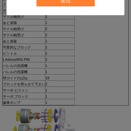
送信
ドライブ シャフト
1
サドル軸受け
2
サドル軸受け
2
あと波版
1
サドル軸受け
2
サドル軸受け
2
あと波版
1
可変的なブロック
2
ピントル
2
LAdieselING PIN
2
バレルの洗濯機
1
バレルの洗濯機
1
球ガイドのばね
18
ブロックを滑らせて下さい
2
サーボ ピストン
1
サーボ ブロック
1
歯車ポンプ
1