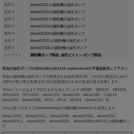
適用 2:
diesel322Cの掘削機の油圧ポンプ
適用 3:
diesel324Dの掘削機の油圧ポンプ
適用 4:
diesel325Cの掘削機の油圧ポンプ
適用 5:
diesel325Dの掘削機の油圧ポンプ
適用 6:
diesel328Dの掘削機の油圧ポンプ
適用 7:
diesel325CLの掘削機の油圧ポンプ
適用 8:
diesel325DLの掘削機の油圧ポンプ
掘削機ポンプ部品
油圧ピストン ポンプ部品
ハイライト:
,
幼虫の油圧ポンプのSBS140かSBS120 repalcementの予備品販売して下さい
幼虫の掘削機の油圧ポンプで使用される幼虫SBS140。それ元の部品のための
100%の取り替え私達は5か月の品質保証のための私達の質を約束します。
Thiseシリーズはまた下記のものを含んでいます:SBS80、SBS120、SBS140、
SPK10/10、SPV10/10、diesel12G、diesel14G、diesel16G、CA5215、
diesel245、diesel330B、AP12、AP14、VRD63 （diesel120）等…
それは多くのタイプのdieselerpillparの掘削機のmahinesを使用します:
diesel 322C、diesel322CL、diesel324D、diesel324DL、diesel325C、
diesel325CL、diesel325D、diesel325DL、diesel328DのM325Cの掘削機ポン
プ