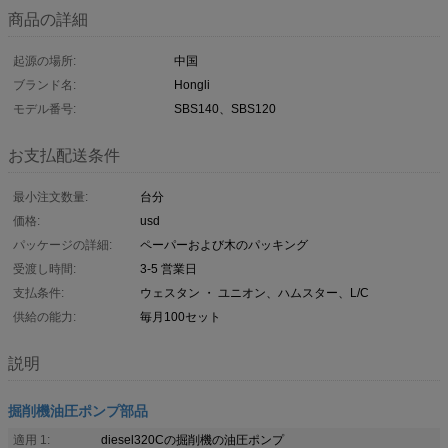
商品の詳細
起源の場所:
中国
ブランド名:
Hongli
モデル番号:
SBS140、SBS120
お支払配送条件
最小注文数量:
台分
価格:
usd
パッケージの詳細:
ペーパーおよび木のパッキング
受渡し時間:
3-5 営業日
支払条件:
ウェスタン ・ ユニオン、ハムスター、L/C
供給の能力:
毎月100セット
説明
掘削機油圧ポンプ部品
適用 1:
diesel320Cの掘削機の油圧ポンプ