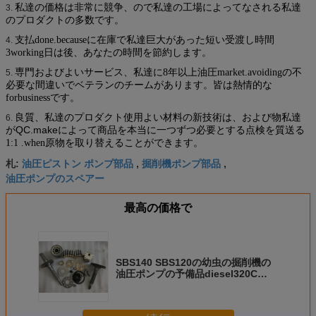
私達の価格は非常に競争、ので私達の工場によってなされる私達
3.
のプロダクトの多数です。
支払done.becauseに在庫で私達巨大があった短い受渡し時間
4.
3working日は後、あなたの時間を節約します。
およびよいサービス
油圧
専門
、私達に8年以上
market.avoidingの不
5.
必要な間違いでベテランのチームがあります。皆は熱情的な
。
forbusinessです
私達
良質、私達のプロダクト使用よい材料の新技術は、および物
6.
がQC.makeによって商品を本当に一つずつ必要とする点検を質送る
。
1:1 .when原物を取り替えることができます
油圧ピストン ポンプ部品
掘削機ポンプ部品
札:
,
,
油圧ポンプのスペアー
最高の価格で
SBS140 SBS120の幼虫の掘削機の
油圧ポンプの予備品diesel320C
diesel322Cの修理用キット