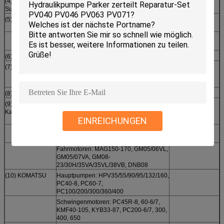
(4) Sauer
SPV14-18, PV20-27, MPV046,
Sundstrand
PV90R30-250
(5)
VRD63, AP12-14, 320C, SPK10/10,
SPV10/10
E200B neu, 12G, 14G, 215, 245, 330B,
PSV450, 992/963
(6) Liebherr
LPVD45/64/90/100/125/140/250/260
(7) Linde
HPR75/100/130/160, B2PV35-140,
BMF50-105, BPV35-70, BMV75.27,
BPR140/186/260
(8) Parker/Vol-vo
F11-005 / 010/150/250, F12-060/080/110
(9)
Hauptpumpen: K3SP36C, K3V63-280,
Kawasaki/Teijin
K5V80-200, NV64-270, NX15, NVK45,
EINREICHUNGEN
KVC925-932
Schwingenmotoren: M2X63-210,
M5X130-180, MX150-500
Fahrmotoren: MAG150-170, GM05/06VL,
GM05/07VA, GM08-
23/30H/35VA/35VL/38VB, DNB08
(10) KOMATSU
Hauptpumpen: HPV35/55/90/95/132/160,
PC40-8, PC60-7,
PC100/200/300/360/400
Schwingenmotoren: PC45R-8, 60-6/7,
KMF40-105, KYB33-87, PC200-6/7, 300,
400, 650