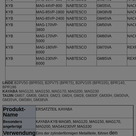
KYB
MAG-44VP-800
NABTESCO
GM35VL
NAC
KYB
MAG-85VP-1800
NABTESCO
GM38VB
NAC
KYB
MAG-85VP-2400
NABTESCO
GM45VA
NAC
KYB
MAG-170VP-
NABTESCO
GM50VA
NAC
3800
KYB
MAG-170VP-
NABTESCO
GM60VA
NAC
5000
KYB
MAG-180VP-
NABTESCO
GM70VA
REX
6000
KYB
MAG-230VP-
NABTESCO
GM85VA
REX
6000
LINDE
B2PV50 (BPR50), B2PV75 (BPR75), B2PV105 (BPR105), BPR140,
BPR186
KAYABA
MAG120, MAG150, MAG170, MAG200, MAG230
TAIJIN
GM07, GM08, GM19, GM23, GM24, GM28, GM30F, GM30H, GM30VA,
GM35VA, GM38H, GM38VA
Produkt-
ERSATZTEIL KAYABA
Name
Besonders
KAYABA KYB MAG85, MAG120, MAG150, MAG170,
angefertigt
MAG200, MAG44230VP, MAG330
Verwendung
den
Eins der zylinderförmigen Metallteile, führen