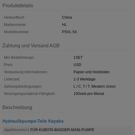
Produktdetails
Herkunftsort:
China
Markenname:
HL
Modellnummer:
PSVL-54
Zahlung und Versand AGB
Min Bestellmenge:
1SET
Preis:
USD
Verpackung Informationen:
Papier und Holzkisten
Lieferzeit:
1-3 Werktage
Zahlungsbedingungen:
L / C, T / T, Western Union
Versorgungsmaterial-Fähigkeit:
100sets pro Monat
Beschreibung
Hydraulikpumpe-Teile Kayaba
Applidieselion1:
FÜR KUBOTA-BAGGER-MAIN-PUMPE