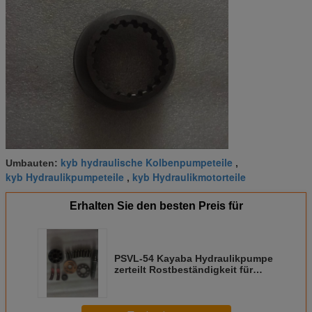
kyb hydraulische Kolbenpumpeteile
Umbauten:
,
kyb Hydraulikpumpeteile
kyb Hydraulikmotorteile
,
Erhalten Sie den besten Preis für
PSVL-54 Kayaba Hydraulikpumpe
zerteilt Rostbeständigkeit für
Bagger-Hauptleitungs-Pumpe