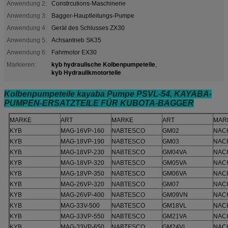
Anwendung 2:
Constrcutions-Maschinerie
Anwendung 3:
Bagger-Hauptleitungs-Pumpe
Anwendung 4:
Gerät des Schlusses ZX30
Anwendung 5:
Achsantrieb SK35
Anwendung 6:
Fahrmotor EX30
kyb hydraulische Kolbenpumpeteile
Markieren:
,
kyb Hydraulikmotorteile
Kolbenpumpeteile kayaba Pumpe PSVL-54, KAYABA-
PUMPEN-ERSATZTEILE FÜR KUBOTA-BAGGER
MARKE
ART
MARKE
ART
MAR
KYB
MAG-16VP-160
NABTESCO
GM02
NAC
KYB
MAG-18VP-190
NABTESCO
GM03
NAC
KYB
MAG-18VP-230
NABTESCO
GM04VA
NAC
KYB
MAG-18VP-320
NABTESCO
GM05VA
NAC
KYB
MAG-18VP-350
NABTESCO
GM06VA
NAC
KYB
MAG-26VP-320
NABTESCO
GM07
NAC
KYB
MAG-26VP-400
NABTESCO
GM09VN
NAC
KYB
MAG-33V-500
NABTESCO
GM18VL
NAC
KYB
MAG-33VP-550
NABTESCO
GM21VA
NAC
KYB
MAG-33VP-650
NABTESCO
GM24VL
NAC