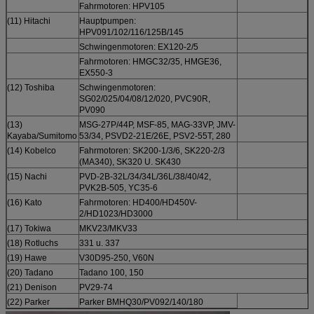
Fahrmotoren: HPV105
(11) Hitachi
Hauptpumpen:
HPV091/102/116/125B/145
Schwingenmotoren: EX120-2/5
Fahrmotoren: HMGC32/35, HMGE36,
EX550-3
(12) Toshiba
Schwingenmotoren:
SG02/025/04/08/12/020, PVC90R,
PV090
(13)
MSG-27P/44P, MSF-85, MAG-33VP, JMV-
Kayaba/Sumitomo
53/34, PSVD2-21E/26E, PSV2-55T, 280
(14) Kobelco
Fahrmotoren: SK200-1/3/6, SK220-2/3
(MA340), SK320 U. SK430
(15) Nachi
PVD-2B-32L/34/34L/36L/38/40/42,
PVK2B-505, YC35-6
(16) Kato
Fahrmotoren: HD400/HD450V-
2/HD1023/HD3000
(17) Tokiwa
MKV23/MKV33
(18) Rotluchs
331 u. 337
(19) Hawe
V30D95-250, V60N
(20) Tadano
Tadano 100, 150
(21) Denison
PV29-74
(22) Parker
Parker BMHQ30/PV092/140/180