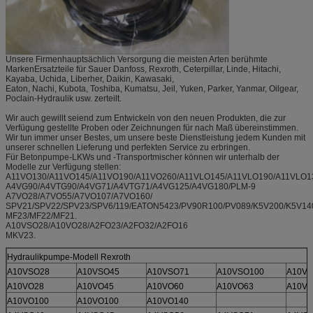
Unsere Firmenhauptsächlich Versorgung die meisten Arten berühmte
MarkenErsatzteile für Sauer Danfoss, Rexroth, Ceterpillar, Linde, Hitachi,
Kayaba, Uchida, Liberher, Daikin, Kawasaki,
Eaton, Nachi, Kubota, Toshiba, Kumatsu, Jeil, Yuken, Parker, Yanmar, Oilgear,
Poclain-Hydraulik usw. zerteilt.
Wir auch gewillt seiend zum Entwickeln von den neuen Produkten, die zur
Verfügung gestellte Proben oder Zeichnungen für nach Maß übereinstimmen.
Wir tun immer unser Bestes, um unsere beste Dienstleistung jedem Kunden mit
unserer schnellen Lieferung und perfekten Service zu erbringen.
Für Betonpumpe-LKWs und -Transportmischer können wir unterhalb der
Modelle zur Verfügung stellen:
A11VO130/A11VO145/A11VO190/A11VO260/A11VLO145/A11VLO190/A11VLO1
A4VG90/A4VTG90/A4VG71/A4VTG71/A4VG125/A4VG180/PLM-9
A7VO28/A7VO55/A7VO107/A7VO160/
SPV21/SPV22/SPV23/SPV6/119/EATON5423/PV90R100/PV089/K5V200/K5V14
MF23/MF22/MF21.
A10VSO28/A10VO28/A2FO23/A2FO32/A2FO16
MKV23.
Hydraulikpumpe-Modell Rexroth
A10VSO28
A10VSO45
A10VSO71
A10VSO100
A10VS
A10VO28
A10VO45
A10VO60
A10VO63
A10VO
A10VO100
A10VO100
A10VO140