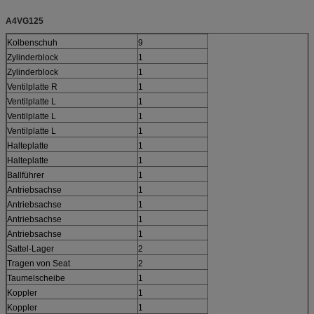
A4VG125
Kolbenschuh
9
Zylinderblock
1
Zylinderblock
1
Ventilplatte R
1
Ventilplatte L
1
Ventilplatte L
1
Ventilplatte L
1
Halteplatte
1
Halteplatte
1
Ballführer
1
Antriebsachse
1
Antriebsachse
1
Antriebsachse
1
Antriebsachse
1
Sattel-Lager
2
Tragen von Seat
2
Taumelscheibe
1
Koppler
1
Koppler
1