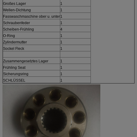
Großes Lager
1
Wellen-Dichtung
1
Fasswaschmaschine ober u. unter
1
Schraubenfeder
1
Scheiben-Frühling
4
O-Ring
1
Zylindermutter
1
Sockel Fleck
1
Zusammengesetztes Lager
1
Frühling Seat
1
Sicherungsring
1
SCHLÜSSEL
1