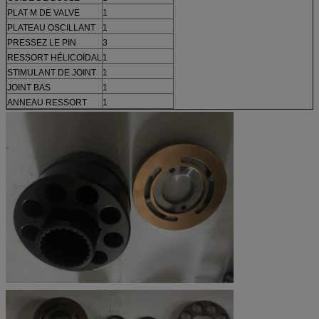
PLAT M DE VALVE
1
PLATEAU OSCILLANT
1
PRESSEZ LE PIN
3
RESSORT HÉLICOÏDAL
1
STIMULANT DE JOINT
1
JOINT BAS
1
ANNEAU RESSORT
1