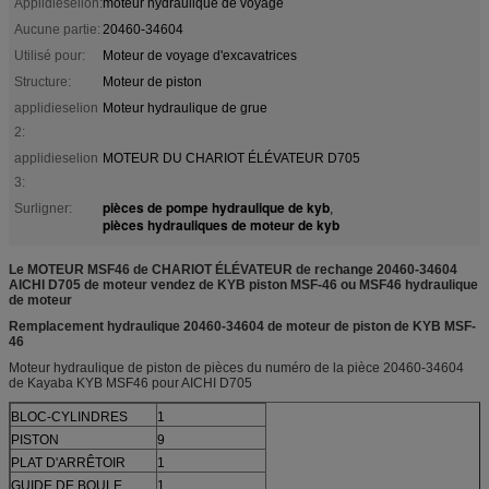
Applidieselion:
moteur hydraulique de voyage
Aucune partie:
20460-34604
Utilisé pour:
Moteur de voyage d'excavatrices
Structure:
Moteur de piston
applidieselion
Moteur hydraulique de grue
2:
applidieselion
MOTEUR DU CHARIOT ÉLÉVATEUR D705
3:
pièces de pompe hydraulique de kyb
Surligner:
,
pièces hydrauliques de moteur de kyb
Le MOTEUR MSF46 de CHARIOT ÉLÉVATEUR de rechange 20460-34604
AICHI D705 de moteur vendez de KYB piston MSF-46 ou MSF46 hydraulique
de moteur
Remplacement hydraulique 20460-34604 de moteur de piston de KYB MSF-
46
Moteur hydraulique de piston de pièces du numéro de la pièce 20460-34604
de Kayaba KYB MSF46 pour AICHI D705
BLOC-CYLINDRES
1
PISTON
9
PLAT D'ARRÊTOIR
1
GUIDE DE BOULE
1