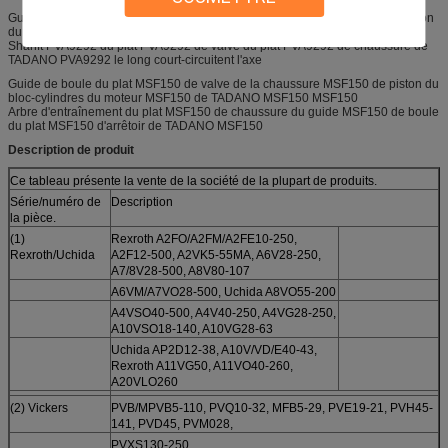
Guide de boule du plat PVA9292 d'arrêtoir de la chaussure PVA9292 de piston
du bloc-cylindres de TADANO PVA9292 PVA9292
Shanft PVA9292 du plat PVA9292 de valve du plat PVA9292 de chaussure de
TADANO PVA9292 le long court-circuitent l'axe
Guide de boule du plat MSF150 de valve de la chaussure MSF150 de piston du
bloc-cylindres du moteur MSF150 de TADANO MSF150 MSF150
Arbre d'entraînement du plat MSF150 de chaussure du guide MSF150 de boule
du plat MSF150 d'arrêtoir de TADANO MSF150
Description de produit
Ce tableau présente la vente de la société de la plupart de produits.
Série/numéro de
Description
la pièce.
(1)
Rexroth A2FO/A2FM/A2FE10-250,
Rexroth/Uchida
A2F12-500, A2VK5-55MA, A6V28-250,
A7/8V28-500, A8V80-107
A6VM/A7VO28-500, Uchida A8VO55-200
A4VSO40-500, A4V40-250, A4VG28-250,
A10VSO18-140, A10VG28-63
Uchida AP2D12-38, A10V/VD/E40-43,
Rexroth A11VG50, A11VO40-260,
A20VLO260
(2) Vickers
PVB/MPVB5-110, PVQ10-32, MFB5-29, PVE19-21, PVH45-
141, PVD45, PVM028,
PVXS130-250