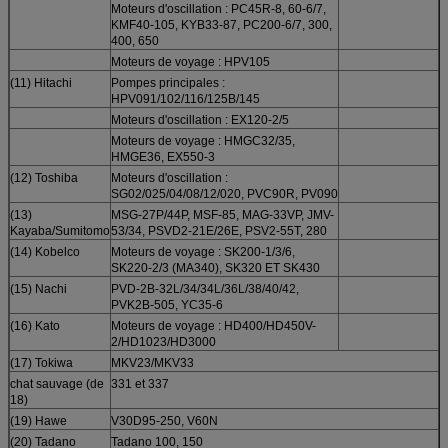
Moteurs d'oscillation : PC45R-8, 60-6/7,
KMF40-105, KYB33-87, PC200-6/7, 300,
400, 650
Moteurs de voyage : HPV105
(11) Hitachi
Pompes principales :
HPV091/102/116/125B/145
Moteurs d'oscillation : EX120-2/5
Moteurs de voyage : HMGC32/35,
HMGE36, EX550-3
(12) Toshiba
Moteurs d'oscillation :
SG02/025/04/08/12/020, PVC90R, PV090
(13)
MSG-27P/44P, MSF-85, MAG-33VP, JMV-
Kayaba/Sumitomo
53/34, PSVD2-21E/26E, PSV2-55T, 280
(14) Kobelco
Moteurs de voyage : SK200-1/3/6,
SK220-2/3 (MA340), SK320 ET SK430
(15) Nachi
PVD-2B-32L/34/34L/36L/38/40/42,
PVK2B-505, YC35-6
(16) Kato
Moteurs de voyage : HD400/HD450V-
2/HD1023/HD3000
(17) Tokiwa
MKV23/MKV33
chat sauvage (de
331 et 337
18)
(19) Hawe
V30D95-250, V60N
(20) Tadano
Tadano 100, 150