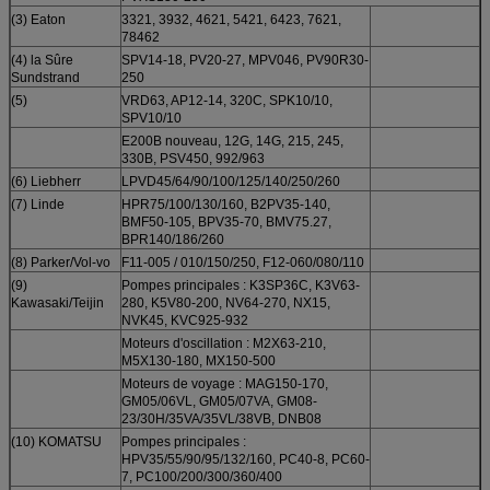
(3) Eaton
3321, 3932, 4621, 5421, 6423, 7621,
78462
(4) la Sûre
SPV14-18, PV20-27, MPV046, PV90R30-
Sundstrand
250
(5)
VRD63, AP12-14, 320C, SPK10/10,
SPV10/10
E200B nouveau, 12G, 14G, 215, 245,
330B, PSV450, 992/963
(6) Liebherr
LPVD45/64/90/100/125/140/250/260
(7) Linde
HPR75/100/130/160, B2PV35-140,
BMF50-105, BPV35-70, BMV75.27,
BPR140/186/260
(8) Parker/Vol-vo
F11-005 / 010/150/250, F12-060/080/110
(9)
Pompes principales : K3SP36C, K3V63-
Kawasaki/Teijin
280, K5V80-200, NV64-270, NX15,
NVK45, KVC925-932
Moteurs d'oscillation : M2X63-210,
M5X130-180, MX150-500
Moteurs de voyage : MAG150-170,
GM05/06VL, GM05/07VA, GM08-
23/30H/35VA/35VL/38VB, DNB08
(10) KOMATSU
Pompes principales :
HPV35/55/90/95/132/160, PC40-8, PC60-
7, PC100/200/300/360/400