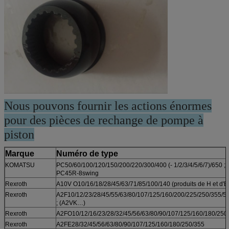
Nous pouvons fournir les actions énormes
pour des pièces de rechange de pompe à
piston
Marque
Numéro de type
KOMATSU
PC50/60/100/120/150/200/220/300/400 (- 1/2/3/4/5/6/7)/650 ;
PC45R-8swing
Rexroth
A10V O10/16/18/28/45/63/71/85/100/140 (produits de H et d'E
Rexroth
A2F10/12/23/28/45/55/63/80/107/125/160/200/225/250/355/5
; (A2VK…)
Rexroth
A2FO10/12/16/23/28/32/45/56/63/80/90/107/125/160/180/250
Rexroth
A2FE28/32/45/56/63/80/90/107/125/160/180/250/355