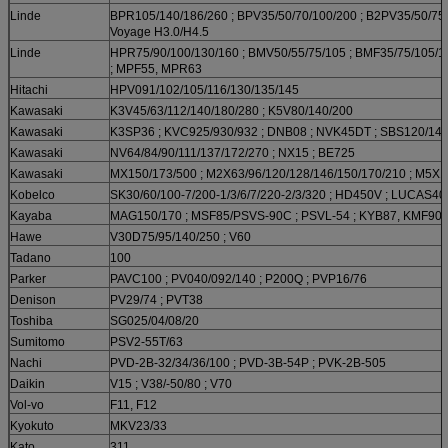
Linde
BPR105/140/186/260 ; BPV35/50/70/100/200 ; B2PV35/50/75/
Voyage H3.0/H4.5
Linde
HPR75/90/100/130/160 ; BMV50/55/75/105 ; BMF35/75/105/1
; MPF55, MPR63
Hitachi
HPV091/102/105/116/130/135/145
Kawasaki
K3V45/63/112/140/180/280 ; K5V80/140/200
Kawasaki
K3SP36 ; KVC925/930/932 ; DNB08 ; NVK45DT ; SBS120/14
Kawasaki
NV64/84/90/111/137/172/270 ; NX15 ; BE725
Kawasaki
MX150/173/500 ; M2X63/96/120/128/146/150/170/210 ; M5X
Kobelco
SK30/60/100-7/200-1/3/6/7/220-2/3/320 ; HD450V ; LUCAS40
Kayaba
MAG150/170 ; MSF85/PSVS-90C ; PSVL-54 ; KYB87, KMF90 
Hawe
V30D75/95/140/250 ; V60
Tadano
100
Parker
PAVC100 ; PV040/092/140 ; P200Q ; PVP16/76
Denison
PV29/74 ; PVT38
Toshiba
SG025/04/08/20
Sumitomo
PSV2-55T/63
Nachi
PVD-2B-32/34/36/100 ; PVD-3B-54P ; PVK-2B-505
Daikin
V15 ; V38/-50/80 ; V70
Vol-vo
F11, F12
Kyokuto
MKV23/33
Kato
311