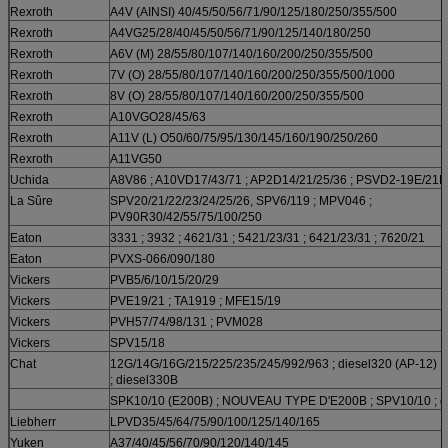
Rexroth
A4V (AINSI) 40/45/50/56/71/90/125/180/250/355/500
Rexroth
A4VG25/28/40/45/50/56/71/90/125/140/180/250
Rexroth
A6V (M) 28/55/80/107/140/160/200/250/355/500
Rexroth
7V (O) 28/55/80/107/140/160/200/250/355/500/1000
Rexroth
8V (O) 28/55/80/107/140/160/200/250/355/500
Rexroth
A10VGO28/45/63
Rexroth
A11V (L) O50/60/75/95/130/145/160/190/250/260
Rexroth
A11VG50
Uchida
A8V86 ; A10VD17/43/71 ; AP2D14/21/25/36 ; PSVD2-19E/21E
La Sûre
SPV20/21/22/23/24/25/26, SPV6/119 ; MPV046 ;
PV90R30/42/55/75/100/250
Eaton
3331 ; 3932 ; 4621/31 ; 5421/23/31 ; 6421/23/31 ; 7620/21
Eaton
PVXS-066/090/180
Vickers
PVB5/6/10/15/20/29
Vickers
PVE19/21 ; TA1919 ; MFE15/19
Vickers
PVH57/74/98/131 ; PVM028
Vickers
SPV15/18
Chat
12G/14G/16G/215/225/235/245/992/963 ; diesel320 (AP-12) ;
; diesel330B
SPK10/10 (E200B) ; NOUVEAU TYPE D'E200B ; SPV10/10 ; d
Liebherr
LPVD35/45/64/75/90/100/125/140/165
Yuken
A37/40/45/56/70/90/120/140/145