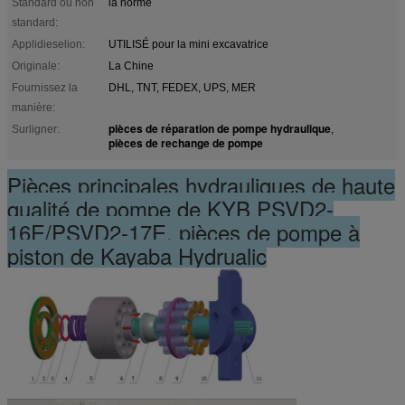
Standard ou non
la norme
standard:
Applidieselion:
UTILISÉ pour la mini excavatrice
Originale:
La Chine
Fournissez la
DHL, TNT, FEDEX, UPS, MER
manière:
pièces de réparation de pompe hydraulique
Surligner:
,
pièces de rechange de pompe
Pièces principales hydrauliques de haute
qualité de pompe de KYB PSVD2-
16E/PSVD2-17E, pièces de pompe à
piston de Kayaba Hydrualic