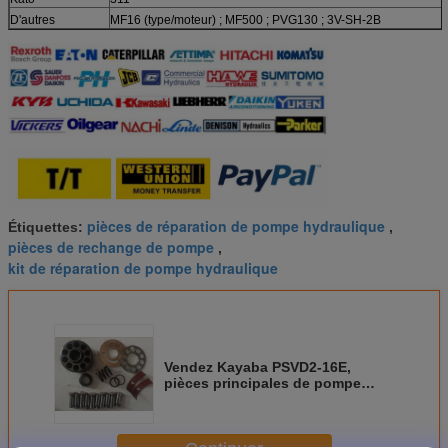
D'autres
MF16 (type/moteur) ; MF500 ; PVG130 ; 3V-SH-2B
pièces de réparation de pompe hydraulique
Étiquettes:
,
pièces de rechange de pompe
,
kit de réparation de pompe hydraulique
Vendez Kayaba PSVD2-16E,
pièces principales de pompe
hydraulique de PSVD2-17E pour
la mini excavatrice, pièces de
rechange de pompe à piston de
KYB