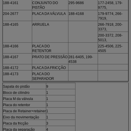
188-4161
CONJUNTO DO
295-9686
177-2458, 179-
PISTÃO
9775,
204-2677
PLACA DA VÁLVULA
188-4168
179-9774, 266-
7919,
188-4165
ARRUELA
266-7918, 200-
3373,
200-3372, 208-
5013,
188-4166
PLACA DO
225-4506, 225-
RETENTOR
4505
188-4167
PRATO DE PRESSÃO
281-6405, 199-
4538
188-4172
PLACA DA FRICÇÃO
188-4173
PLACA DO
SEPARADOR
Sapata do pistão
9
Bloco de cilindro
1
Placa M da válvula
1
Placa do retentor
1
Placa de Retainer+retainer
1
Eixo da movimentação
1
Placa da fricção
3
Placa da separação
4