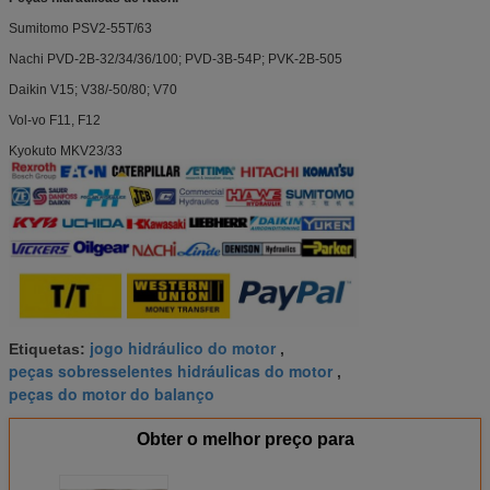
Sumitomo PSV2-55T/63
Nachi PVD-2B-32/34/36/100; PVD-3B-54P; PVK-2B-505
Daikin V15; V38/-50/80; V70
Vol-vo F11, F12
Kyokuto MKV23/33
jogo hidráulico do motor
Etiquetas:
,
peças sobresselentes hidráulicas do motor
,
peças do motor do balanço
Obter o melhor preço para