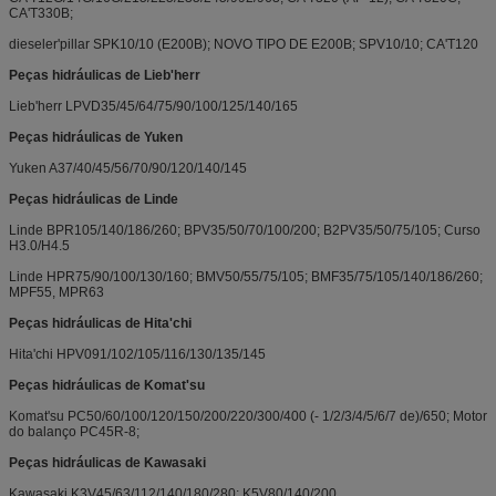
CA'T330B;
dieseler'pillar SPK10/10 (E200B); NOVO TIPO DE E200B; SPV10/10; CA'T120
Peças hidráulicas de Lieb'herr
Lieb'herr LPVD35/45/64/75/90/100/125/140/165
Peças hidráulicas de Yuken
Yuken A37/40/45/56/70/90/120/140/145
Peças hidráulicas de Linde
Linde BPR105/140/186/260; BPV35/50/70/100/200; B2PV35/50/75/105; Curso
H3.0/H4.5
Linde HPR75/90/100/130/160; BMV50/55/75/105; BMF35/75/105/140/186/260;
MPF55, MPR63
Peças hidráulicas de Hita'chi
Hita'chi HPV091/102/105/116/130/135/145
Peças hidráulicas de Komat'su
Komat'su PC50/60/100/120/150/200/220/300/400 (- 1/2/3/4/5/6/7 de)/650; Motor
do balanço PC45R-8;
Peças hidráulicas de Kawasaki
Kawasaki K3V45/63/112/140/180/280; K5V80/140/200