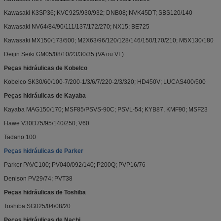
Kawasaki K3SP36; KVC925/930/932; DNB08; NVK45DT; SBS120/140
Kawasaki NV64/84/90/111/137/172/270; NX15; BE725
Kawasaki MX150/173/500; M2X63/96/120/128/146/150/170/210; M5X130/180
Deijin Seiki GM05/08/10/23/30/35 (VA ou VL)
Peças hidráulicas de Kobelco
Kobelco SK30/60/100-7/200-1/3/6/7/220-2/3/320; HD450V; LUCAS400/500
Peças hidráulicas de Kayaba
Kayaba MAG150/170; MSF85/PSVS-90C; PSVL-54; KYB87, KMF90; MSF23
Hawe V30D75/95/140/250; V60
Tadano 100
Peças hidráulicas de Parker
Parker PAVC100; PV040/092/140; P200Q; PVP16/76
Denison PV29/74; PVT38
Peças hidráulicas de Toshiba
Toshiba SG025/04/08/20
Peças hidráulicas de Nachi