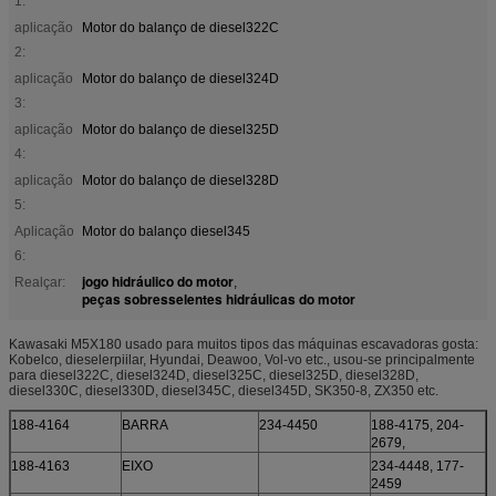
1:
aplicação
Motor do balanço de diesel322C
2:
aplicação
Motor do balanço de diesel324D
3:
aplicação
Motor do balanço de diesel325D
4:
aplicação
Motor do balanço de diesel328D
5:
Aplicação
Motor do balanço diesel345
6:
jogo hidráulico do motor
Realçar:
,
peças sobresselentes hidráulicas do motor
Kawasaki M5X180 usado para muitos tipos das máquinas escavadoras gosta:
Kobelco, dieselerpiilar, Hyundai, Deawoo, Vol-vo etc., usou-se principalmente
para diesel322C, diesel324D, diesel325C, diesel325D, diesel328D,
diesel330C, diesel330D, diesel345C, diesel345D, SK350-8, ZX350 etc.
188-4164
BARRA
234-4450
188-4175, 204-
2679,
188-4163
EIXO
234-4448, 177-
2459