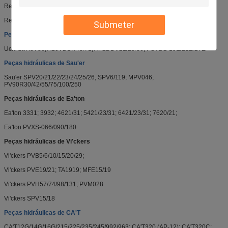
Rexroth A11V (L) O50/60/75/95/130/145/160/190/250/260
Rexroth A11VG50
Submeter
Peças hidráulicas de Uchi'da
Uchi'da A8V86; A10VD17/43/71; AP2D14/21/25/36; PSVD2-19E/21E/27E
Peças hidráulicas de Sau'er
Sau'er SPV20/21/22/23/24/25/26, SPV6/119; MPV046;
PV90R30/42/55/75/100/250
Peças hidráulicas de Ea'ton
Ea'ton 3331; 3932; 4621/31; 5421/23/31; 6421/23/31; 7620/21;
Ea'ton PVXS-066/090/180
Peças hidráulicas de Vi'ckers
Vi'ckers PVB5/6/10/15/20/29;
Vi'ckers PVE19/21; TA1919; MFE15/19
Vi'ckers PVH57/74/98/131; PVM028
Vi'ckers SPV15/18
Peças hidráulicas de CA'T
CA'T12G/14G/16G/215/225/235/245/992/963; CA'T320 (AP-12); CA'T320C;