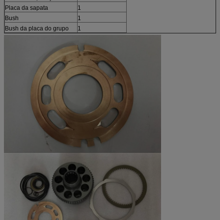
Placa da sapata
1
Bush
1
Bush da placa do grupo
1