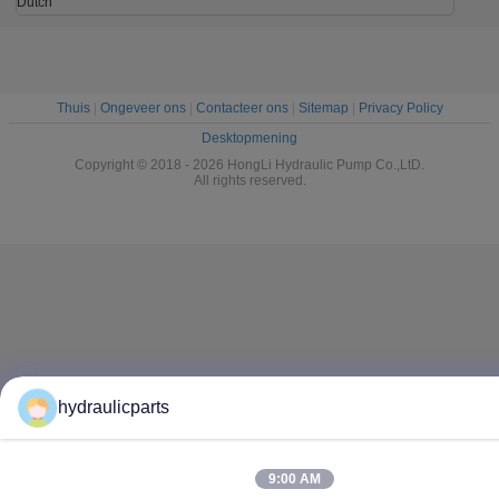
Graafwerktuig
Vinpomp
Dutch
Thuis
|
Ongeveer ons
|
Contacteer ons
|
Sitemap
|
Privacy Policy
Desktopmening
Copyright © 2018 - 2026 HongLi Hydraulic Pump Co.,LtD.
All rights reserved.
hydraulicparts
9:00 AM