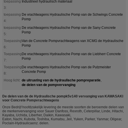
toepassing
Industrieel hydraulisch materiaal
3:
toepassing
De vrachtwagens Hydraulische Pomp van de Schwings Concrete
Pomp
4:
toepassing
De vrachtwagens Hydraulische Pomp van de Sany Concrete
Pomp
5:
Toepassing
Van de Concrete Pompvrachtwagens van XCMG de Hydraulische
Pomp
6:
Toepassing
De vrachtwagens Hydraulische Pomp van de Liebherr Concrete
Pomp
7:
Toepassing
De vrachtwagens Hydraulische Pomp van de Putzmeister
Concrete Pomp
8:
de uitrusting van de hydraulische pompreparatie
Hoog licht:
,
de delen van de pompvervanging
De delen van de de Hydraulische pompk5v140 vervanging van KAWASAKI
voor Concrete Pompvrachtwagens
Onze Bedrijf hoofdzakelijk levering de meeste soorten de beroemde delen van
de merkenvervanging voor Sauer Danfoss, Rexroth, Ceterpillar, Linde, Hitachi,
Kayaba, Uchida, Liberher, Daikin, Kawasaki,
Eaton, Nachi, Kubota, Toshiba, Kumatsu, Jeil, Yuken, Parker, Yanmar, Oilgear,
Poclain-Hydraulicaenz. delen.