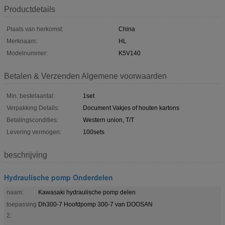
Productdetails
Plaats van herkomst:
China
Merknaam:
HL
Modelnummer:
K5V140
Betalen & Verzenden Algemene voorwaarden
Min. bestelaantal:
1set
Verpakking Details:
Document Vakjes of houten kartons
Betalingscondities:
Western union, T/T
Levering vermogen:
100sets
beschrijving
Hydraulische pomp Onderdelen
naam:
Kawasaki hydraulische pomp delen
toepassing
Dh300-7 Hoofdpomp 300-7 van DOOSAN
2: