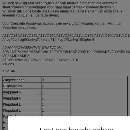
Wij ook gewillig aan het ontwikkelen van nieuwe producten die verstrekte
steekproeven of tekeningen voor naar maat gemaakt overeenstemmen.
Wij doen altijd ons beste onze beste dienst aan elke klanten van onze snelle
levering voorzien en perfecte dienst.
Voor Concrete Pompvrachtwagens en mixervrachtwagens kunnen wij onder
Modellen verstrekken:
A11VO130/A11VO145/A11VO190/A11VO260/A11VLO145/A11VLO190/A11VLO1
A4vg90/a4vtg90/a4vg71/a4vtg71/a4vg125/a4vg180/plm-9
A7VO28/A7VO55/A7VO107/A7VO160/
SPV21/SPV22/SPV23/SPV6/119/EATON5423/PV90R100/PV089/K5V200/K5V14
MF23/MF22/MF21.
A10VSO28/A10VO28/A2FO23/A2FO32/A2FO16
MKV23.
K5V140
Zuigerschoen
9
Cilinderblok
2
Klepplaat R
1
Klepplaat R
1
Klepplaat L
1
Klepplaat L
1
Palplaat
1
Het Ijzer van de balgids
1
De Lente van de balgids
9