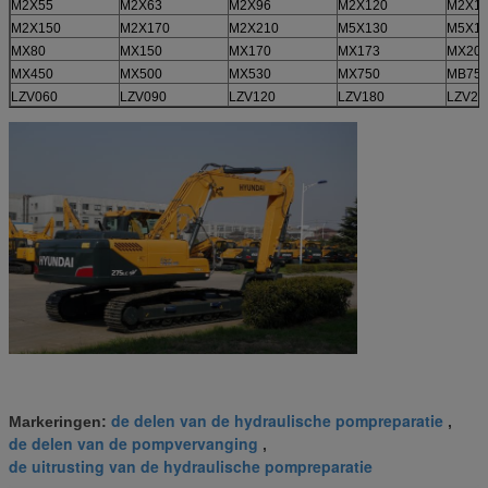
M2X55
M2X63
M2X96
M2X120
M2X1
M2X150
M2X170
M2X210
M5X130
M5X1
MX80
MX150
MX170
MX173
MX20
MX450
MX500
MX530
MX750
MB75
LZV060
LZV090
LZV120
LZV180
LZV26
de delen van de hydraulische pompreparatie
Markeringen:
,
de delen van de pompvervanging
,
de uitrusting van de hydraulische pompreparatie