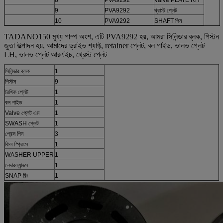
9
PVA9292
থ্রাস্ট প্লেট
10
PVA9292
SHAFT পিন
TADANO150 মুখ্য পাম্প অংশ, এটি PVA9292 হয়, আমরা সিলিন্ডার ব্লক, পিস্টন
জুতা উত্পাদন হয়, আমাদের ড্রাইভ শ্যাফ্ট, retainer প্লেট, বল গাইড, ভালভ প্লেট
LH, ভালভ প্লেট আরএইচ, থ্রেস্ট প্লেট
সিলিন্ডার ব্লক
1
পিস্টন
9
রৈখিক প্লেট
1
বল গাইড
1
Valve প্লেট এম
1
SWASH প্লেট
1
প্রেস পিন
3
কিল স্প্রিংস
1
WASHER UPPER
1
নেদারল্যান্ডস
1
SNAP রিং
1