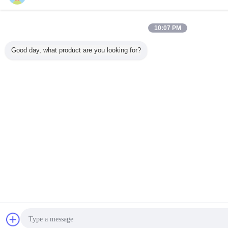
10:07 PM
Good day, what product are you looking for?
চ্যাট
উদ