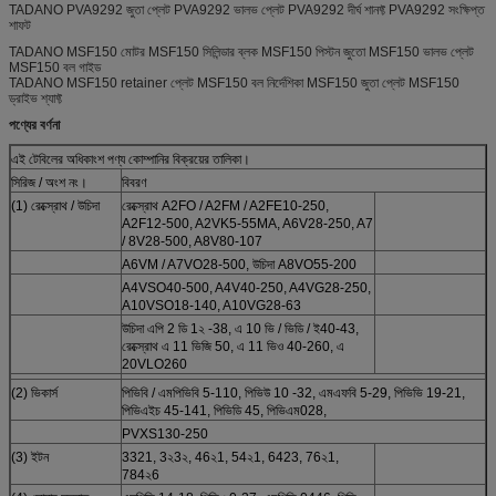
TADANO PVA9292 জুতা প্লেট PVA9292 ভালভ প্লেট PVA9292 দীর্ঘ শানফ্ট PVA9292 সংক্ষিপ্ত
শাফট
TADANO MSF150 মোটর MSF150 সিলিন্ডার ব্লক MSF150 পিস্টন জুতো MSF150 ভালভ প্লেট
MSF150 বল গাইড
TADANO MSF150 retainer প্লেট MSF150 বল নির্দেশিকা MSF150 জুতা প্লেট MSF150
ড্রাইভ শ্যাফ্ট
পণ্যের বর্ণনা
এই টেবিলের অধিকাংশ পণ্য কোম্পানির বিক্রয়ের তালিকা।
সিরিজ / অংশ নং।
বিবরণ
(1) রেক্স্রোথ / উচিদা
রেক্স্রোথ A2FO / A2FM / A2FE10-250,
A2F12-500, A2VK5-55MA, A6V28-250, A7
/ 8V28-500, A8V80-107
A6VM / A7VO28-500, উচিদা A8VO55-200
A4VSO40-500, A4V40-250, A4VG28-250,
A10VSO18-140, A10VG28-63
উচিদা এপি 2 ডি 1২ -38, এ 10 ভি / ভিডি / ই40-43,
রেক্স্রোথ এ 11 ভিজি 50, এ 11 ভিও 40-260, এ
20VLO260
(2) ভিকার্স
পিভিবি / এমপিভিবি 5-110, পিভিউ 10 -32, এমএফবি 5-29, পিভিভি 19-21,
পিভিএইচ 45-141, পিভিডি 45, পিভিএম028,
PVXS130-250
(3) ইটন
3321, 3২3২, 46২1, 54২1, 6423, 76২1,
784২6