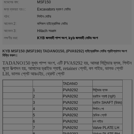
মডেলের নাম:
MSF150
জন্য ব্যবহৃত হয়।:
Excavators ভ্রমণ মোটর
গঠন:
পিস্টন মোটর
আবেদন 2:
কপিকল হাইড্রোলিক মোটর
আবেদন 3:
Hitach সরঞ্জাম
KYB জলবাহী পাম্প অংশ
kyb জলবাহী মোটর অংশ
লক্ষণীয় করা:
,
KYB MSF150 (MSF190) TADANO150, (PVA9292) হাইড্রোলিক মোটর প্রতিস্থাপন অংশ
বিক্রি করুন।
TADANO150 মুখ্য পাম্প অংশ, এটি PVA9292 হয়, আমরা সিলিন্ডার ব্লক, পিস্টন
জুতা উত্পাদন হয়, আমাদের ড্রাইভ শ্যাফ্ট, retainer প্লেট, বল গাইড, ভালভ প্লেট
LH, ভালভ প্লেট আরএইচ, থ্রেস্ট প্লেট
TADANO
1
PVA9292
সিলিন্ডার ব্লক
2
PVA9292
ড্রাইভ শ্যাফ্ট (ফ্রন্ট)
3
PVA9292
ড্রাইভ SHAFT (রিয়ার)
4
PVA9292
পিস্টন শো
5
PVA9292
রৈখিক প্লেট
6
PVA9292
বল গাইড
7
PVA9292
Valve PLATE LH
8
PVA9292
Valve PLATE RH