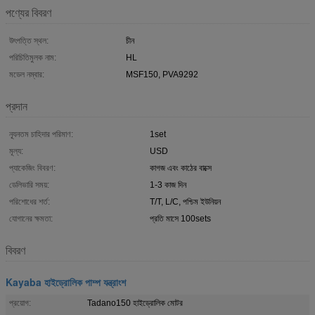
পণ্যের বিবরণ
উৎপত্তি স্থল:
চীন
পরিচিতিমুলক নাম:
HL
মডেল নম্বার:
MSF150, PVA9292
প্রদান
ন্যূনতম চাহিদার পরিমাণ:
1set
মূল্য:
USD
প্যাকেজিং বিবরণ:
কাগজ এবং কাঠের বাক্সে
ডেলিভারি সময়:
1-3 কাজ দিন
পরিশোধের শর্ত:
T/T, L/C, পশ্চিম ইউনিয়ন
যোগানের ক্ষমতা:
প্রতি মাসে 100sets
বিবরণ
Kayaba হাইড্রোলিক পাম্প যন্ত্রাংশ
প্রয়োগ:
Tadano150 হাইড্রোলিক মোটর