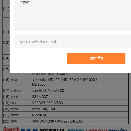
ভ্রমণ মোটর: এইচপিভি 105
(11) হিটাচি
মুখ্য পাম্প: এইচপিভি ২091 / 102/116/125 বি / 145
সুইং মোটর: EX120-2 / 5
ভ্রমণ মোটর: HMGC32 / 35, HMGE36,
EX550-3
(1২) তোশিবা
সুইং মোটর: SG02 / 025/04/08/12/020, পিভিসি
90 আর, পিভি 090
(13) কায়বা / সুমিটোমো
এমএসজি -২7 পি / 44 পি, এমএসএফ -85, ম্যাগ-33
ভিপি, জেএমভি -53 / 34, পিএসভিডি ২-21 ই / 26 ই,
পিএসভি ২-55 টি, 280
জমা দিন
(14) কোবলকো
ভ্রমণ মোটর: SK200-1 / 3/6, SK220-2 / 3
(MA340), SK320 এবং SK430
(15) নাচি
পিভিডি -২ বি -২২L / 34 / 34L / 36L / 38/40/42,
পিভিকে 2 বি -505, YC35-6
(16) কাতো
ভ্রমণ মোটর: HD400 / HD450V-2 / HD1023 /
HD3000
(17) তোকিওয়া
এমকেভি 23 / এমকেভি 33
(18) ববক্যাট
331 ও 337
(19) হাওয়া
V30D95-250, V60N
(20) তাদানো
তাদানো 100, 150
(21) ডেনিসন
PV29-74
(22) পার্কার
পার্কার BMHQ30 / PV092 / 140/180